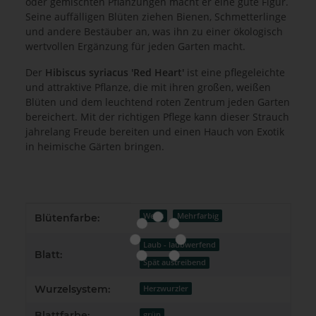
oder gemischten Pflanzungen macht er eine gute Figur.
Seine auffälligen Blüten ziehen Bienen, Schmetterlinge
und andere Bestäuber an, was ihn zu einer ökologisch
wertvollen Ergänzung für jeden Garten macht.
Der
Hibiscus syriacus 'Red Heart'
ist eine pflegeleichte
und attraktive Pflanze, die mit ihren großen, weißen
Blüten und dem leuchtend roten Zentrum jeden Garten
bereichert. Mit der richtigen Pflege kann dieser Strauch
jahrelang Freude bereiten und einen Hauch von Exotik
in heimische Gärten bringen.
Produkteigenschaft
Wert
Weiss
Mehrfarbig
Blütenfarbe:
Laub - laubwerfend
Blatt:
Spät austreibend
Wurzelsystem:
Herzwurzler
Blattfarbe:
grün