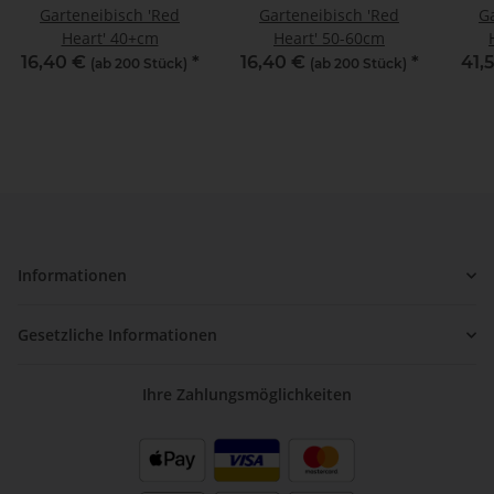
Garteneibisch 'Red
Garteneibisch 'Red
G
Heart' 40+cm
Heart' 50-60cm
16,40 €
*
16,40 €
*
41,
(ab 200 Stück)
(ab 200 Stück)
Informationen
Gesetzliche Informationen
Ihre Zahlungsmöglichkeiten