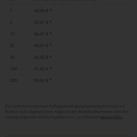
1
49,90 €
*
2
47,41 €
*
10
46,41 €
*
25
44,91 €
*
50
42,42 €
*
100
41,42 €
*
200
39,92 €
*
Der Liefertermin wird per Auftragsbestätigung bekanntgeben bzw. auf
Wunsch noch abgesprochen. Aufgrund des Bestellaufkommens wird dein
Auftrag eingereiht und frisch geliefert in: :
ca. 6 Wochen
weitere Infos