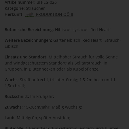
Artikelnummer:
BH-LG-026
Kategorie:
Sträucher
Herkunft:
PRODUKTION OÖ II
Botanische Bezeichnung:
Hibiscus syriacus 'Red Heart'
Weitere Bezeichnungen:
Garteneibisch 'Red Heart', Strauch-
Eibisch
Einsatz und Standort:
Mittelhoher Strauch für volle Sonne
und windgeschütztem Standort; als Solitärstrauch, in
Gruppen, in Blütenhecken oder als Kübelpflanze;
Wuchs:
Straff aufrecht, trichterförmig; 1,5-2m hoch und 1-
1,5m breit;
Rückschnitt:
Im Frühjahr;
Zuwachs:
15-30cm/Jahr;
Mäßig wüchsig;
Laub:
Mittelgrün, später Austrieb;
Blüte:
Weiß, Basaltfleck dunkelkarmin, einfach, großblumig;