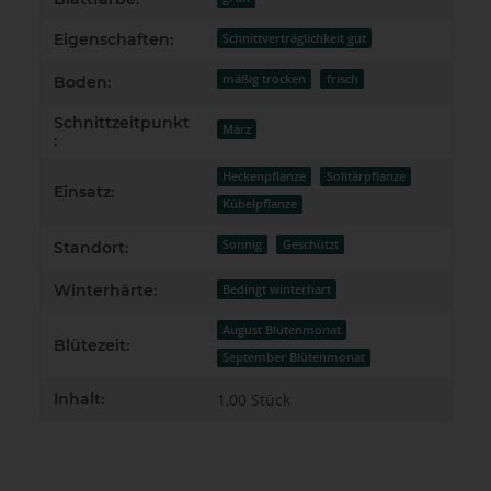
Eigenschaften:
Schnittverträglichkeit gut
mäßig trocken
frisch
Boden:
Schnittzeitpunkt
März
:
Heckenpflanze
Solitärpflanze
Einsatz:
Kübelpflanze
Sonnig
Geschützt
Standort:
Winterhärte:
Bedingt winterhart
August Blütenmonat
Blütezeit:
September Blütenmonat
Inhalt:
1,00 Stück