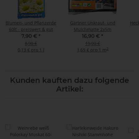
Blumen- und Pflanzerde
Gärtner Unkraut- und
Hec
60lt - preiswert & gut
Mulchmatte 2x5m
7,90 €
*
16,90 €
*
8,90 €
19,90 €
2
0,13 € pro 1 l
1,69 € pro 1 m
Kunden kauften dazu folgende
Artikel: