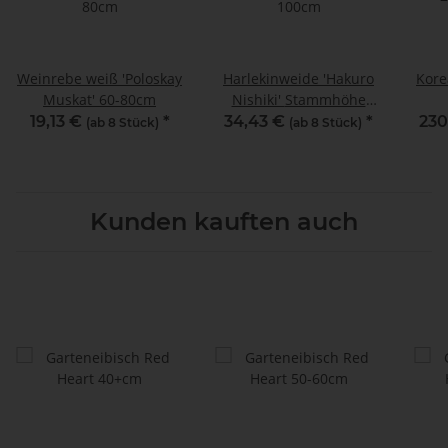
Weinrebe weiß 'Poloskay
Harlekinweide 'Hakuro
Kore
Muskat' 60-80cm
Nishiki' Stammhöhe
100cm
19,13 €
*
34,43 €
*
230
(ab 8 Stück)
(ab 8 Stück)
Kunden kauften auch