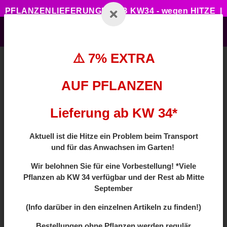
PFLANZENLIEFERUNGEN AB KW34 - wegen HITZE |
7% ZUSATZTRABATT BEI VORBESTELLUNG MIT
CODE: HOTSUMMER
⚠️ 7% EXTRA
AUF PFLANZEN
Zurück zur Liste
Sträucher
Lieferung ab KW 34*
Aktuell ist die Hitze ein Problem beim Transport
und für das Anwachsen im Garten!
Wir
belohnen Sie für eine Vorbestellung! *Viele
Pflanzen ab
KW 34 verfügbar und der Rest ab Mitte
September
(Info darüber in den einzelnen Artikeln zu finden!)
Bestellungen ohne Pflanzen werden regulär