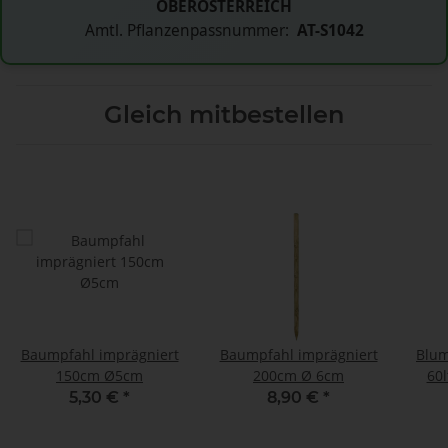
OBERÖSTERREICH
Amtl. Pflanzenpassnummer:
AT-S1042
Gleich mitbestellen
Baumpfahl imprägniert
Baumpfahl imprägniert
Blum
150cm Ø5cm
200cm Ø 6cm
60l
5,30 €
*
8,90 €
*