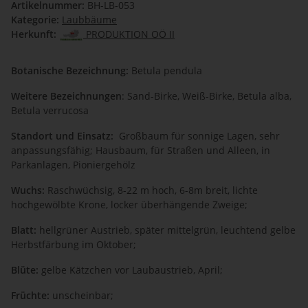
Artikelnummer:
BH-LB-053
Kategorie:
Laubbäume
Herkunft:
PRODUKTION OÖ II
Botanische Bezeichnung:
Betula pendula
Weitere Bezeichnungen
: Sand-Birke, Weiß-Birke, Betula alba,
Betula verrucosa
Standort und Einsatz:
Großbaum für sonnige Lagen, sehr
anpassungsfähig;
Hausbaum, für Straßen und Alleen, in
Parkanlagen, Pioniergehölz
Wuchs:
Raschwüchsig, 8-22 m hoch, 6-8m breit, lichte
hochgewölbte Krone, locker überhängende Zweige;
Blatt:
hellgrüner Austrieb, später mittelgrün, leuchtend gelbe
Herbstfärbung im Oktober;
Blüte:
gelbe Kätzchen vor Laubaustrieb, April;
Früchte:
unscheinbar;