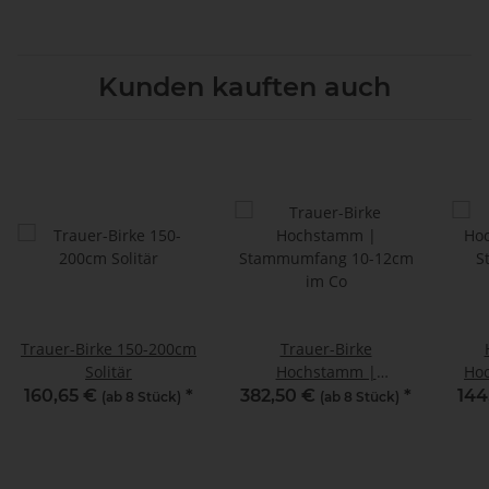
Kunden kauften auch
Trauer-Birke 150-200cm
Trauer-Birke
Solitär
Hochstamm |
Ho
Stammumfang 10-12cm
S
160,65 €
*
382,50 €
*
144
(ab 8 Stück)
(ab 8 Stück)
im Co