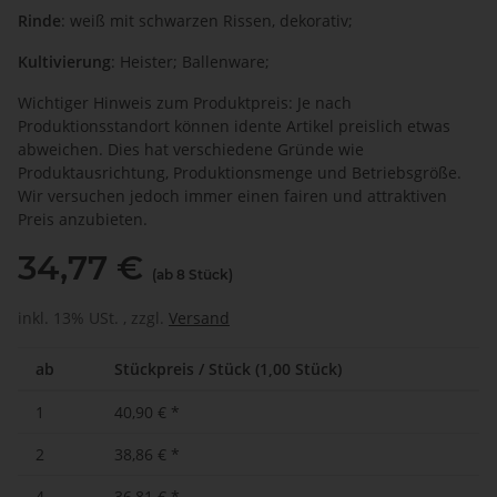
Rinde
: weiß mit schwarzen Rissen, dekorativ;
Kultivierung
:
Heister; Ballenware;
Wichtiger Hinweis zum Produktpreis: Je nach
Produktionsstandort können idente Artikel preislich etwas
abweichen. Dies hat verschiedene Gründe wie
Produktausrichtung, Produktionsmenge und Betriebsgröße.
Wir versuchen jedoch immer einen fairen und attraktiven
Preis anzubieten.
34,77 €
(ab 8 Stück)
inkl. 13% USt. , zzgl.
Versand
ab
Stückpreis / Stück (1,00 Stück)
1
40,90 €
*
2
38,86 €
*
4
36,81 €
*