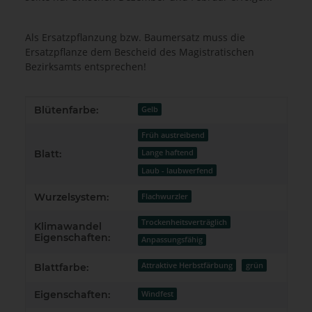
Als Ersatzpflanzung bzw. Baumersatz muss die
Ersatzpflanze dem Bescheid des Magistratischen
Bezirksamts entsprechen!
Produkteigenschaft
Wert
Blütenfarbe:
Gelb
Früh austreibend
Lange haftend
Blatt:
Laub - laubwerfend
Wurzelsystem:
Flachwurzler
Trockenheitsverträglich
Klimawandel
Eigenschaften:
Anpassungsfähig
Attraktive Herbstfärbung
grün
Blattfarbe:
Eigenschaften:
Windfest