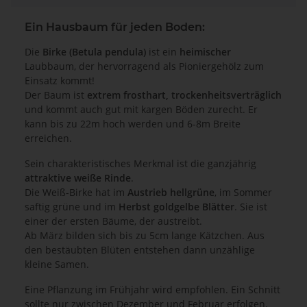
Ein Hausbaum für jeden Boden:
Die
Birke (Betula pendula)
ist ein
heimischer
Laubbaum, der hervorragend als Pioniergehölz zum
Einsatz kommt!
Der Baum ist
extrem frosthart, trockenheitsverträglich
und kommt auch gut mit kargen Böden zurecht. Er
kann bis zu 22m hoch werden und 6-8m Breite
erreichen.
Sein charakteristisches Merkmal ist die ganzjährig
attraktive weiße Rinde
.
Die Weiß-Birke hat im
Austrieb hellgrüne
, im Sommer
saftig grüne und im
Herbst goldgelbe Blätter
. Sie ist
einer der ersten Bäume, der austreibt.
Ab März bilden sich bis zu 5cm lange Kätzchen. Aus
den bestäubten Blüten entstehen dann unzählige
kleine Samen.
Eine Pflanzung im Frühjahr wird empfohlen. Ein Schnitt
sollte nur zwischen Dezember und Februar erfolgen.