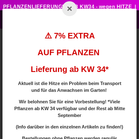
PFLANZENLIEFERUNGEN AB KW34 - wegen HITZE |
7% ZUSATZTRABATT BEI VORBESTELLUNG MIT
CODE: HOTSUMMER
⚠️ 7% EXTRA
AUF PFLANZEN
Zurück zur Liste
Laubbäume
Lieferung ab KW 34*
Aktuell ist die Hitze ein Problem beim Transport
und für das Anwachsen im Garten!
Wir
belohnen Sie für eine Vorbestellung! *Viele
Pflanzen ab
KW 34 verfügbar und der Rest ab Mitte
September
(Info darüber in den einzelnen Artikeln zu finden!)
Bestellungen ohne Pflanzen werden regulär