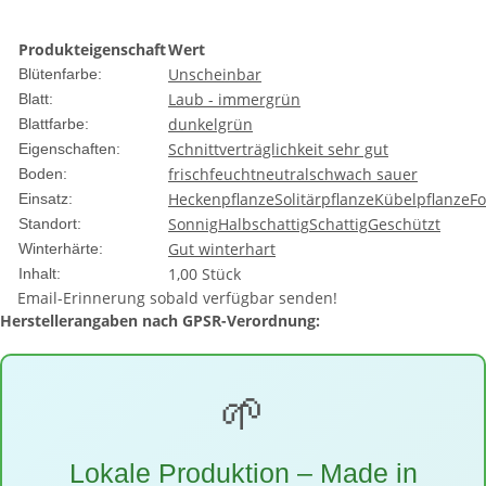
Produkteigenschaft
Wert
Unscheinbar
Blütenfarbe:
Laub - immergrün
Blatt:
dunkelgrün
Blattfarbe:
Schnittverträglichkeit sehr gut
Eigenschaften:
frisch
feucht
neutral
schwach sauer
Boden:
Heckenpflanze
Solitärpflanze
Kübelpflanze
Fo
Einsatz:
Sonnig
Halbschattig
Schattig
Geschützt
Standort:
Gut winterhart
Winterhärte:
1,00 Stück
Inhalt:
Email-Erinnerung sobald verfügbar senden!
Herstellerangaben nach GPSR-Verordnung:
🌱
Lokale Produktion – Made in