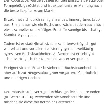
Der Robustico® wurde speziell für den Einsatz als Hecke oder
Formgehölz gezüchtet und ist aktuell unserer Meinung nach
die beste Ilexpflanze am Markt:
Er zeichnet sich durch sein glänzendes, immergrünes Laub
aus. Er sieht aus wie ein Buchs und wächst zudem auch noch
etwas schneller und kräftiger. Er ist für sonnige bis schattige
Standorte geeignet.
Zudem ist er stadtklimafest, sehr schattenverträglich, gut
winterhart und vor allem resistent gegen die weitläufig
agressiven Buchskrankheiten. Außerdem ist er sehr gut
schnittverträglich. Der Name hält was er verspricht!
Er eignet sich als Ersatz bestehender Buchsbaumhecken,
aber auch zur Neugestaltung von Vorgärten, Pflanzkübeln
und niedrigen Hecken.
Der Robustico® bevorzugt durchlässige, leicht saure Böden
(pH-Wert 5,0 – 6,0). Verwenden sie Moorbeeterde und
mischen sie diese mit normaler Gartenerde!