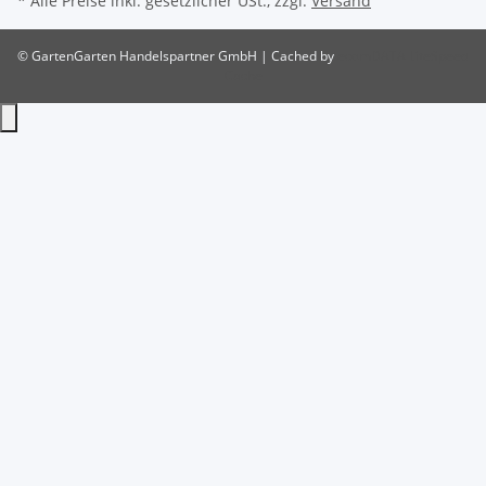
* Alle Preise inkl. gesetzlicher USt., zzgl.
Versand
© GartenGarten Handelspartner GmbH | Cached by
ecomDATA LiteSpeed
Cache