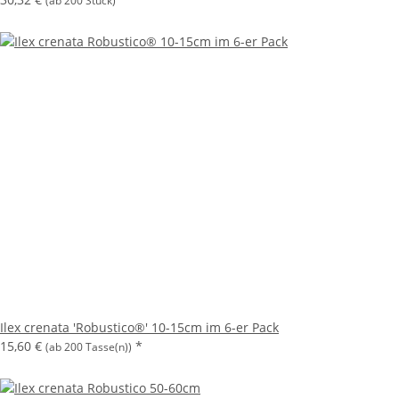
(ab 200 Stück)
Ilex crenata 'Robustico®' 10-15cm im 6-er Pack
15,60 €
*
(ab 200 Tasse(n))