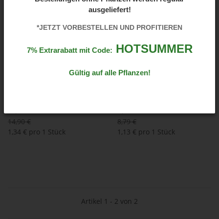
ausgeliefert!
AKTUELL NICHT BESTELLBAR
AKTION - 10%
*JETZT VORBESTELLEN UND PROFITIEREN
HOTSUMMER
7% Extrarabatt mit Code:
Gültig auf alle Pflanzen!
Naturid Gelbtafel groß
Solabiol Gelbtafeln 7 Stk
13,41 €
*
7,91 €
*
14,90 €
8,79 €
1,34 € pro 1 Stück
1,13 € pro 1 Stück
Artikel 1 - 2 von 2