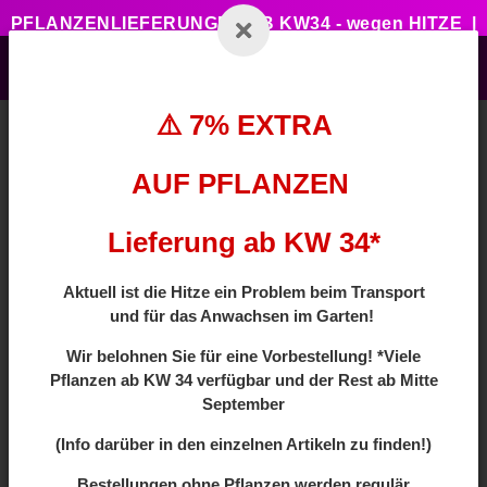
PFLANZENLIEFERUNGEN AB KW34 - wegen HITZE |
7% ZUSATZTRABATT BEI VORBESTELLUNG MIT
CODE: HOTSUMMER
⚠️ 7% EXTRA
AUF PFLANZEN
Schutzmaßnahmen
Lieferung ab KW 34*
Insekten Monitoring
Aktuell ist die Hitze ein Problem beim Transport
und für das Anwachsen im Garten!
Wir
belohnen Sie für eine Vorbestellung! *Viele
Filter und Sortierung
Pflanzen ab
KW 34 verfügbar und der Rest ab Mitte
September
Artikel 1 - 2 von 2
(Info darüber in den einzelnen Artikeln zu finden!)
Bestellungen ohne Pflanzen werden regulär