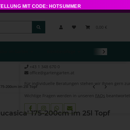
STELLUNG MIT CODE: HOTSUMMER
0,00 €
atur im Garten
Kleintierpflege
Kontakt
+43 1 348 670 0
office@gartengarten.at
Für individuelle Beratungen stehen wir Ihnen gern zu
175-200cm im 25l Topf
Wichtige Fragen werden in unseren
FAQs
beantwortet
aucasica' 175-200cm im 25l Topf