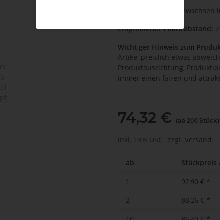
Kultivierung:
Topfgewachsen 
Empfohlener Pflanzabstand:
2
Wichtiger Hinweis zum Produk
Artikel preislich etwas abweic
Produktausrichtung, Produkti
immer einen fairen und attrakt
74,32 €
(ab 200 Stück)
inkl. 13% USt. , zzgl.
Versand
ab
Stückpreis 
1
92,90 €
*
2
88,26 €
*
10
86,40 €
*