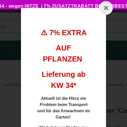
 - wegen HITZE | 7% ZUSATZTRABATT BEI VORBE
⚠️ 7% EXTRA
AUF
Pflanzengesundheit
Haus, Garten, Balkon
N
PFLANZEN
Lieferung ab
KW 34*
Laubhecken
Kirschlorbeer
Caucasica
Kirschlorbeer 'Caucasica' 
Aktuell ist die Hitze ein
Problem beim Transport
Kirschlorbeer 'C
und für das Anwachsen im
Garten!
Artikelnummer:
MP-HE-028