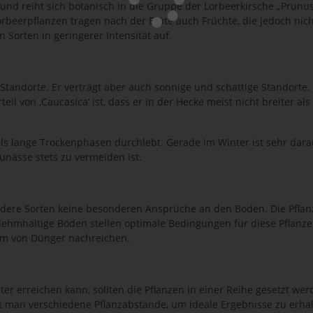
und reiht sich botanisch in die Gruppe der Lorbeerkirsche „Prunu
rbeerpflanzen tragen nach der Blüte auch Früchte, die jedoch nich
n Sorten in geringerer Intensität auf.
 Standorte. Er verträgt aber auch sonnige und schattige Standorte.
il von ‚Caucasica‘ ist, dass er in der Hecke meist nicht breiter als
als lange Trockenphasen durchlebt. Gerade im Winter ist sehr darau
unässe stets zu vermeiden ist.
ele andere Sorten keine besonderen Ansprüche an den Boden. Die P
lehmhaltige Böden stellen optimale Bedingungen für diese Pflanze 
orm von Dünger nachreichen.
eter erreichen kann, sollten die Pflanzen in einer Reihe gesetzt we
t man verschiedene Pflanzabstände, um ideale Ergebnisse zu erhal