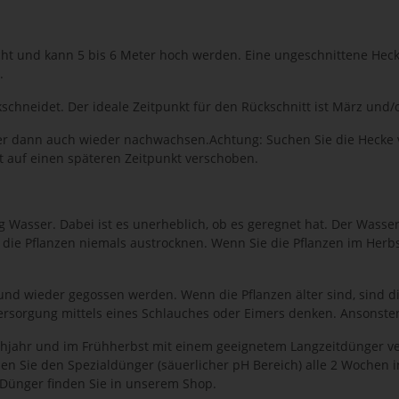
cht und kann 5 bis 6 Meter hoch werden. Eine ungeschnittene Hecke
.
schneidet. Der ideale Zeitpunkt für den Rückschnitt ist März und
 aber dann auch wieder nachwachsen.Achtung: Suchen Sie die Hecke
tt auf einen späteren Zeitpunkt verschoben.
 Wasser. Dabei ist es unerheblich, ob es geregnet hat. Der Wasserb
 die Pflanzen niemals austrocknen. Wenn Sie die Pflanzen im Herbs
 und wieder gegossen werden. Wenn die Pflanzen älter sind, sind
ersorgung mittels eines Schlauches oder Eimers denken. Ansonsten
rühjahr und im Frühherbst mit einem geeignetem Langzeitdünger ve
n Sie den Spezialdünger (säuerlicher pH Bereich) alle 2 Wochen i
 Dünger finden Sie in unserem Shop.