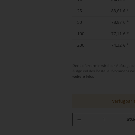
25
83,61 €
*
50
78,97 €
*
100
77,11 €
*
200
74,32 €
*
Der Liefertermin wird per Auftrags
Aufgrund des Bestellaufkommens wird d
weitere Infos
Verfügbar 
Stü