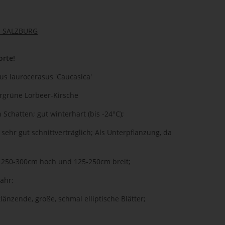
 SALZBURG
orte!
s laurocerasus 'Caucasica'
grüne Lorbeer-Kirsche
 Schatten; gut winterhart (bis -24°C);
sehr gut schnittverträglich; Als Unterpflanzung, da
ht; 250-300cm hoch und 125-250cm breit;
ahr;
änzende, große, schmal elliptische Blätter;