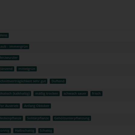
Weiss
Laub - immergrün
Herzwurzler
glänzend
mittelgrün
Schnittverträglichkeit sehr gut
Duftend
lkalisch (kalkhaltig)
mäßig trocken
schwach sauer
frisch
Vor Austrieb
Anfang Oktober
Heckenpflanze
Solitärpflanze
Gehölzunterpflanzung
Sonnig
Halbschattig
Schattig