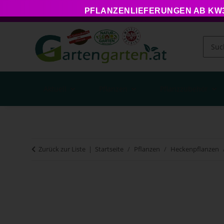
PFLANZENLIEFERUNGEN AB KW34
Aktuell
Pflanzen
Pflanzzubehör
Zurück zur Liste
Startseite
Pflanzen
Heckenpflanzen