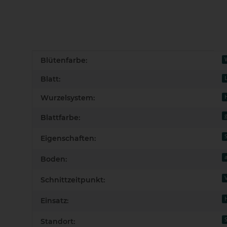
Produkteigenschaft
Wert
Blütenfarbe:
Blatt:
Wurzelsystem:
Blattfarbe:
Eigenschaften:
a
Boden:
Schnittzeitpunkt:
Einsatz:
Standort: