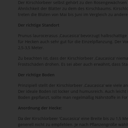
Der Kirschlorbeer selbst gehört zu den Rosengewächsen 
Ähnlichkeit der Blätter zu dem des Kirschbaums. Kirschlo
treten die Blüten von Mai bis Juni im Vergleich zu andere
Der richtige Standort
Prunus laurocerasus ‚Caucasica‘ bevorzugt halbschattige
für Hecken auch sehr gut für die Einzelpflanzung. Der Vorte
2,5-3,5 Meter.
Zu beachten ist, dass der Kirschlorbeer ‚Caucasica‘ niem
Frostschäden drohen. Es sei aber auch erwähnt, dass Sta
Der richtige Boden
Prinzipiell stellt der Kirschlorbeer ‚Caucasica‘ wie vi
Der ideale Boden ist locker und humusreich. Auch leicht 
Boden gepflanzt, sollte man regelmäßig Nährstoffe in F
Anordnung der Hecke:
Da der Kirschlorbeer 'Caucasica' eine Breite bis zu 1,5 M
generell nicht zu empfehlen. Je nach Pflanzengröße wähl