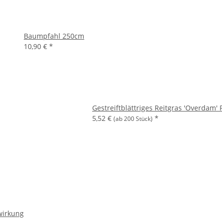
Baumpfahl 250cm
10,90 €
*
Gestreiftblättriges Reitgras 'Overdam' 
5,52 €
*
(ab 200 Stück)
wirkung