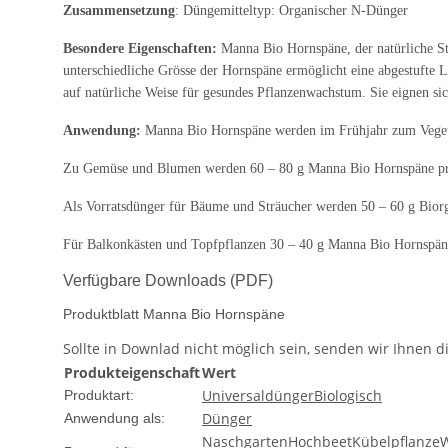
Zusammensetzung
: Düngemitteltyp: Organischer N-Dünger
Besondere Eigenschaften:
Manna Bio Hornspäne, der natürliche St
unterschiedliche Grösse der Hornspäne ermöglicht eine abgestufte
auf natürliche Weise für gesundes Pflanzenwachstum. Sie eignen si
Anwendung:
Manna Bio Hornspäne werden im Frühjahr zum Vegetat
Zu Gemüse und Blumen werden 60
–
80 g Manna Bio Hornspäne pro 
Als Vorratsdünger für Bäume und Sträucher werden 50
–
60 g Biorg
Für Balkonkästen und Topfpflanzen 30
–
40 g Manna Bio Hornspäne
Verfügbare Downloads (PDF)
Produktblatt Manna Bio Hornspäne
Sollte in Downlad nicht möglich sein, senden wir Ihnen di
Produkteigenschaft
Wert
Universaldünger
Biologisch
Produktart:
Dünger
Anwendung als:
Naschgarten
Hochbeet
Kübelpflanze
W