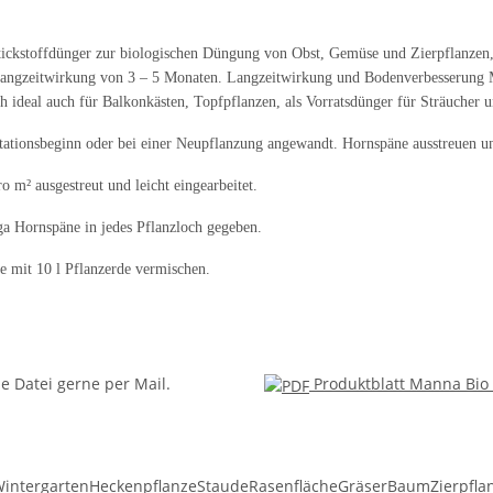
ickstoffdünger zur biologischen Düngung von Obst, Gemüse und Zierpflanzen, k
 Langzeitwirkung von 3
–
5 Monaten. Langzeitwirkung und Bodenverbesserung M
ch ideal auch für Balkonkästen, Topfpflanzen, als Vorratsdünger für Sträuche
ionsbeginn oder bei einer Neupflanzung angewandt. Hornspäne ausstreuen un
m² ausgestreut und leicht eingearbeitet.
a Hornspäne in jedes Pflanzloch gegeben.
 mit 10 l Pflanzerde vermischen.
e Datei gerne per Mail.
Produktblatt Manna Bio
intergarten
Heckenpflanze
Staude
Rasenfläche
Gräser
Baum
Zierpfla