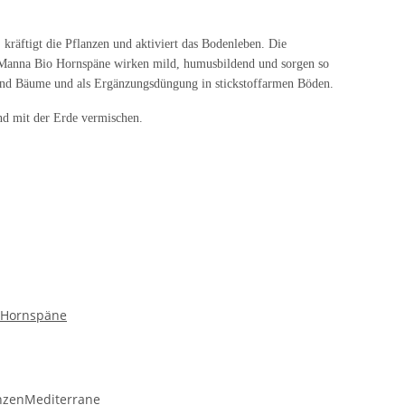
räftigt die Pflanzen und aktiviert das Bodenleben. Die
anna Bio Hornspäne wirken mild, humusbildend und sorgen so
r und Bäume und als Ergänzungsdüngung in stickstoffarmen Böden.
d mit der Erde vermischen.
 Hornspäne
nzen
Mediterrane