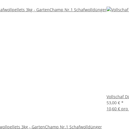
Vollschaf D
53,00 €
*
10,60 € pro
wollpellets 3kg - GartenChamp Nr.1 Schafwolldünger