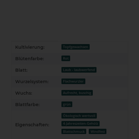
Produkteigenschaft
Wert
Kultivierung:
Topfgewachsen
Blütenfarbe:
Rot
Blatt:
Laub - laubwerfend
Wurzelsystem:
Flachwurzler
Wuchs:
Aufrecht, buschig
Blattfarbe:
grün
Ökologisch wertvoll
4-Jahreszeiten-Gehölz
Eigenschaften:
Blattschmuck
Windfest