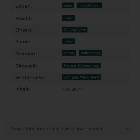
sauer
nährstoffarm
Boden:
Frucht:
braun
Einsatz:
Solitärpflanze
Rinde:
braun
Sonnig
Halbschattig
Standort:
Blütezeit:
Februar Blütenmonat
Winterhärte:
Sehr gute Winterhärte
Inhalt:
1,00 Stück
Email-Erinnerung sobald verfügbar senden!