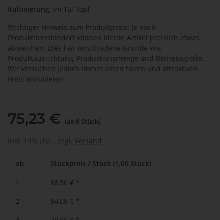
Kultivierung
: im 15l Topf
Wichtiger Hinweis zum Produktpreis: Je nach
Produktionsstandort können idente Artikel preislich etwas
abweichen. Dies hat verschiedene Gründe wie
Produktausrichtung, Produktionsmenge und Betriebsgröße.
Wir versuchen jedoch immer einen fairen und attraktiven
Preis anzubieten.
75,23 €
(ab 8 Stück)
inkl. 13% USt. , zzgl.
Versand
ab
Stückpreis / Stück (1,00 Stück)
1
88,50 €
*
2
84,08 €
*
4
79,65 €
*