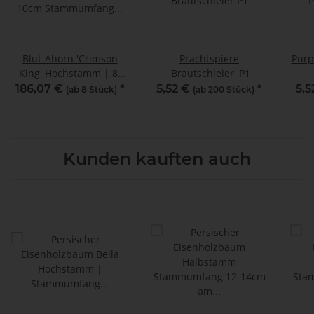
Blut-Ahorn 'Crimson
Prachtspiere
Purp
King' Hochstamm | 8-
'Brautschleier' P1
10cm Stammumfang am
186,07 €
*
5,52 €
*
5,5
(ab 8 Stück)
(ab 200 Stück)
Ballen
Kunden kauften auch