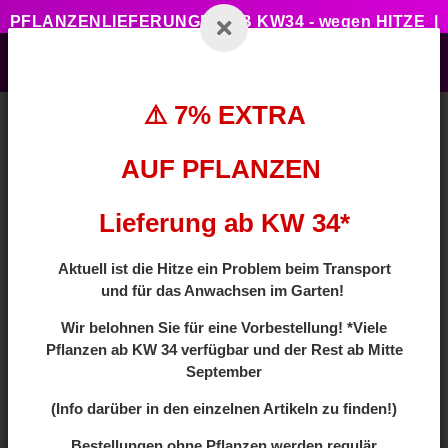
PFLANZENLIEFERUNGEN AB KW34 - wegen HITZE |
7% ZUSATZTRABATT BEI VORBESTELLUNG MIT
CODE: HOTSUMMER
⚠️ 7% EXTRA
AUF PFLANZEN
Zurück zur Liste
Säulenform
Lieferung ab KW 34*
Aktuell ist die Hitze ein Problem beim Transport
und für das Anwachsen im Garten!
Wir
belohnen Sie für eine Vorbestellung! *Viele
Pflanzen ab
KW 34 verfügbar und der Rest ab Mitte
September
(Info darüber in den einzelnen Artikeln zu finden!)
Bestellungen ohne Pflanzen werden regulär