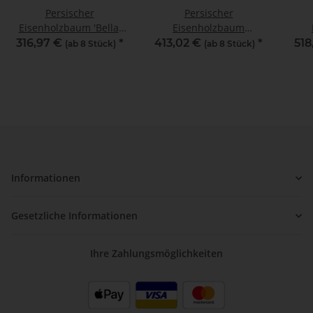
Persischer
Persischer
Eisenholzbaum 'Bella'
Eisenholzbaum
Hochstamm |
Halbstamm
316,97 €
*
413,02 €
*
518
(ab 8 Stück)
(ab 8 Stück)
Stammumfang 10-12cm
Stammumfang 12-14cm
Sta
am Ballen
Informationen
Gesetzliche Informationen
Ihre Zahlungsmöglichkeiten