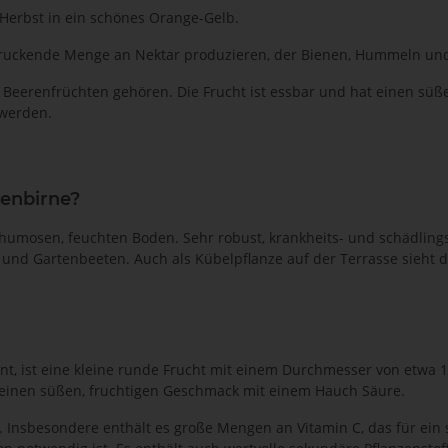
 Herbst in ein schönes Orange-Gelb.
ndruckende Menge an Nektar produzieren, der Bienen, Hummeln und
 Beerenfrüchten gehören. Die Frucht ist essbar und hat einen sü
 werden.
senbirne?
mosen, feuchten Boden. Sehr robust, krankheits- und schädlingsr
en und Gartenbeeten. Auch als Kübelpflanze auf der Terrasse sieh
nt, ist eine kleine runde Frucht mit einem Durchmesser von etwa 
t einen süßen, fruchtigen Geschmack mit einem Hauch Säure.
n. Insbesondere enthält es große Mengen an Vitamin C, das für ein 