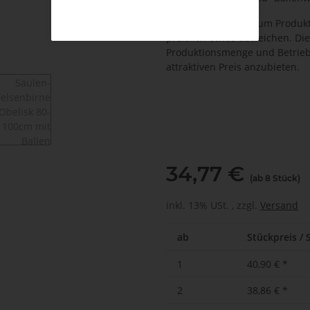
Wichtiger Hinweis zum Produkt
preislich etwas abweichen. Di
Produktionsmenge und Betrieb
attraktiven Preis anzubieten.
34,77 €
(ab 8 Stück)
inkl. 13% USt. , zzgl.
Versand
ab
Stückpreis / 
1
40,90 €
*
2
38,86 €
*