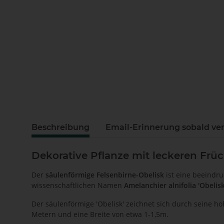
Beschreibung
Email-Erinnerung sobald ve
Dekorative Pflanze mit leckeren Früc
Der
säulenförmige
Felsenbirne-Obelisk
ist eine beeindr
wissenschaftlichen Namen
Amelanchier alnifolia 'Obelis
Der säulenförmige 'Obelisk' zeichnet sich durch seine h
Metern und eine Breite von etwa 1-1,5m.