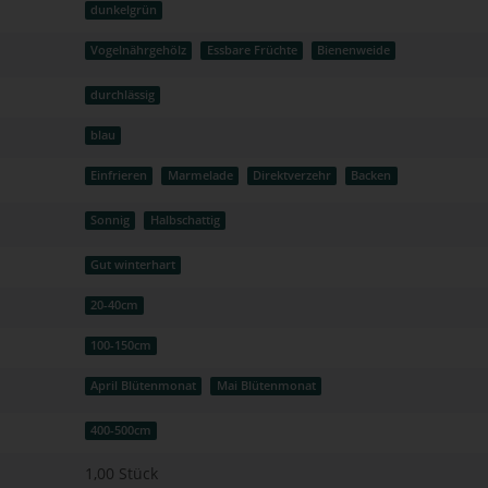
dunkelgrün
Vogelnährgehölz
Essbare Früchte
Bienenweide
durchlässig
blau
Einfrieren
Marmelade
Direktverzehr
Backen
Sonnig
Halbschattig
Gut winterhart
20-40cm
100-150cm
April Blütenmonat
Mai Blütenmonat
400-500cm
1,00 Stück