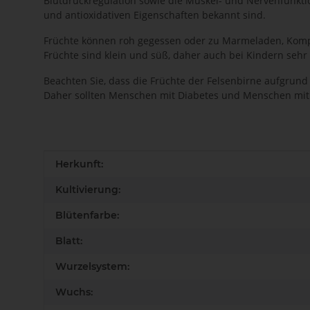
Blutdruckregulation sowie die Muskel- und Nervenfunkti
und antioxidativen Eigenschaften bekannt sind.
Früchte können roh gegessen oder zu Marmeladen, Kompot
Früchte sind klein und süß, daher auch bei Kindern sehr 
Beachten Sie, dass die Früchte der Felsenbirne aufgrun
Daher sollten Menschen mit Diabetes und Menschen mi
Produkteigenschaft
Wert
Herkunft:
Kultivierung:
Blütenfarbe:
Blatt:
Wurzelsystem:
Wuchs: