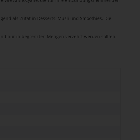
toffe wie Anthocyane, die für ihre entzündungshemmenden
end als Zutat in Desserts, Müsli und Smoothies. Die
und nur in begrenzten Mengen verzehrt werden sollten.