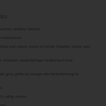
Ö II
nchier alnifolia 'Obelisk'
en-Felsenbirne
slos und robust, Sonne bis lichter Schatten, Solitär oder
t; schlanker, säulenförmiger Großstrauch bzw.
äter grün, gelbe bis orange-rote Herbstfärbung im
i;
ch, saftig, essbar;
ware