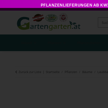
PFLANZENLIEFERUNGEN AB KW34
Aktuell
Pflanzen
Pflanzzubehör
Zurück zur Liste
Startseite
Pflanzen
Bäume
Laubb