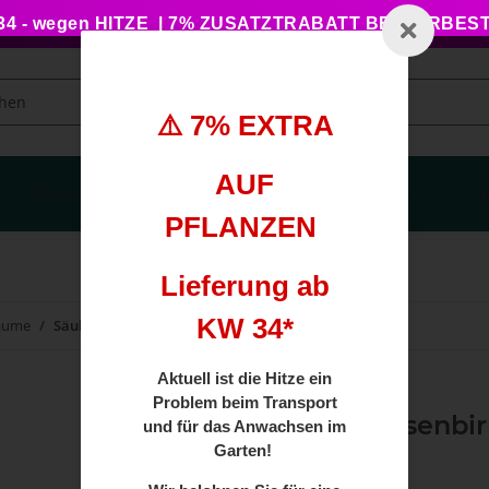
 - wegen HITZE | 7% ZUSATZTRABATT BEI VORBE
⚠️ 7% EXTRA
AUF
Pflanzengesundheit
Haus, Garten, Balkon
N
PFLANZEN
Lieferung ab
KW 34*
äume
Säulen-Felsenbirne 'Obelisk' 80-100cm mit Ballen
Aktuell ist die Hitze ein
Problem beim Transport
Säulen-Felsenbir
und für das Anwachsen im
Ballen
Garten!