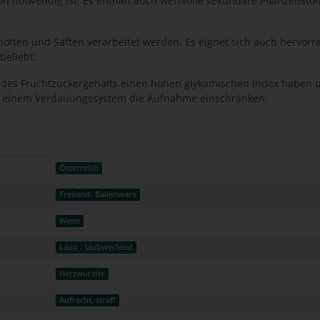
on notwendig ist. Es enthält auch wertvolle sekundäre Pflanzens
ten und Säften verarbeitet werden. Es eignet sich auch hervorrag
beliebt.
d des Fruchtzuckergehalts einen hohen glykämischen Index haben 
t einem Verdauungssystem die Aufnahme einschränken.
Österreich
Freiland- Ballenware
Weiss
Laub - laubwerfend
Herzwurzler
Aufrecht, straff