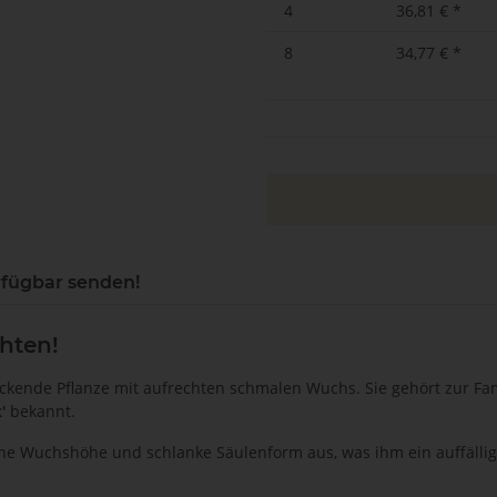
4
36,81 €
*
8
34,77 €
*
rfügbar senden!
hten!
uckende Pflanze mit aufrechten schmalen Wuchs. Sie gehört zur F
k'
bekannt.
ohe Wuchshöhe und schlanke Säulenform aus, was ihm ein auffällige