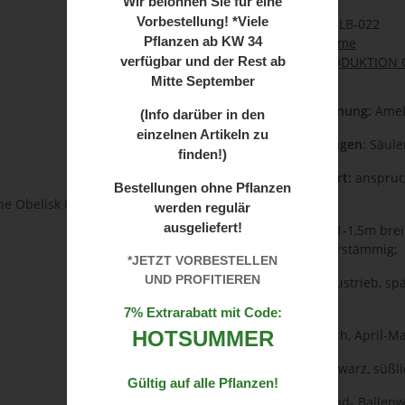
Wir
belohnen Sie für eine
Vorbestellung! *Viele
Artikelnummer:
BH-LB-022
Pflanzen ab
KW 34
Kategorie:
Laubbäume
verfügbar und der Rest ab
Herkunft:
PRODUKTION O
Mitte September
Botanische Bezeichnung:
Amela
(Info darüber in den
einzelnen Artikeln zu
Weitere Bezeichnungen
: Säul
finden!)
Einsatz und Standort:
anspruch
Bestellungen ohne Pflanzen
für Hecken
werden regulär
ausgeliefert!
Wuchs:
3-5m hoch, 1-1,5m brei
Kleinbaum, oft mehrstämmig;
*JETZT VORBESTELLEN
UND PROFITIEREN
Blatt:
kupferroter Austrieb, sp
Oktober;
7% Extrarabatt mit Code:
Blüte:
weiß, zahlreich, April-Ma
HOTSUMMER
Frucht
: bläulich-schwarz, süßli
Gültig auf alle Pflanzen!
Kultivierung
: Freiland- Ballen