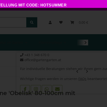
STELLUNG MIT CODE: HOTSUMMER
0,00 €
atur im Garten
Kleintierpflege
Kontakt
+43 1 348 670 0
office@gartengarten.at
Für individuelle Beratungen stehen wir Ihnen gern zu
Wichtige Fragen werden in unseren
FAQs
beantwortet
ne 'Obelisk' 80-100cm mit