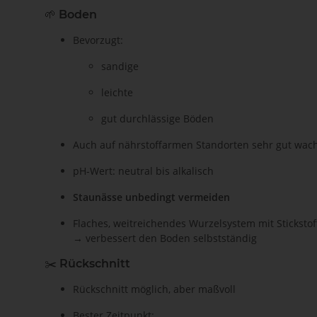
🌱
Boden
Bevorzugt:
sandige
leichte
gut durchlässige Böden
Auch auf nährstoffarmen Standorten sehr gut wac
pH-Wert: neutral bis alkalisch
Staunässe unbedingt vermeiden
Flaches, weitreichendes Wurzelsystem mit Sticksto
→ verbessert den Boden selbstständig
✂️
Rückschnitt
Rückschnitt möglich, aber maßvoll
Bester Zeitpunkt: