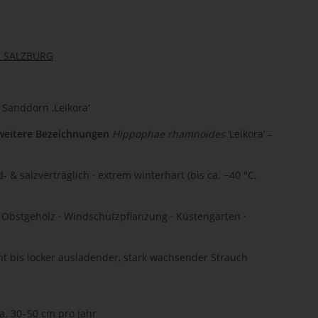
 SALZBURG
)
Sanddorn ‚Leikora‘
weitere Bezeichnungen
Hippophae rhamnoides
‘Leikora’ –
d- & salzverträglich · extrem winterhart (bis ca. −40 °C,
 Obstgehölz · Windschutzpflanzung · Küstengarten ·
ht bis locker ausladender, stark wachsender Strauch
ca. 30–50 cm pro Jahr