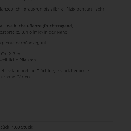
zettlich · graugrün bis silbrig · filzig behaart · sehr
ai ·
weibliche Pflanze (fruchttragend)
rsorte (z. B. ‘Pollmix’) in der Nähe
(Containerpflanze), 10l
d
Ca. 2–3 m
weibliche Pflanzen
Sehr vitaminreiche Früchte 🍊 · stark bedornt ·
aturnahe Gärten
Stück (1,00 Stück)