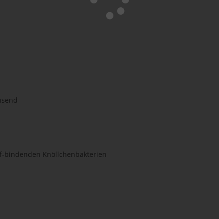
hsend
ff-bindenden Knöllchenbakterien