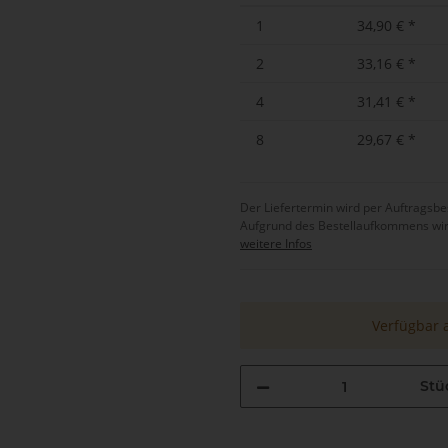
1
34,90 €
*
2
33,16 €
*
4
31,41 €
*
8
29,67 €
*
Der Liefertermin wird per Auftrags
Aufgrund des Bestellaufkommens wird d
weitere Infos
Verfügbar 
Stü