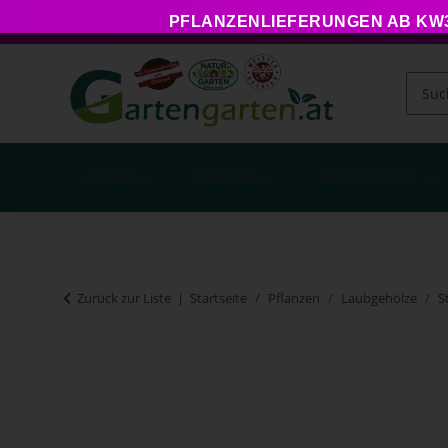
PFLANZENLIEFERUNGEN AB KW34
Aktuell
Pflanzen
Pflanzzubehör
Zurück zur Liste
Startseite
Pflanzen
Laubgehölze
S