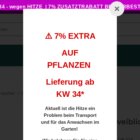
 - wegen HITZE | 7% ZUSATZTRABATT BEI VORBE
⚠️ 7% EXTRA
AUF
Pflanzengesundheit
Haus, Garten, Balkon
N
PFLANZEN
Lieferung ab
KW 34*
träucher
Sanddorn weiblich 'Leikora' 80-100cm
Aktuell ist die Hitze ein
Problem beim Transport
Sanddorn weiblic
und für das Anwachsen im
Garten!
Artikelnummer:
MP-OB-016