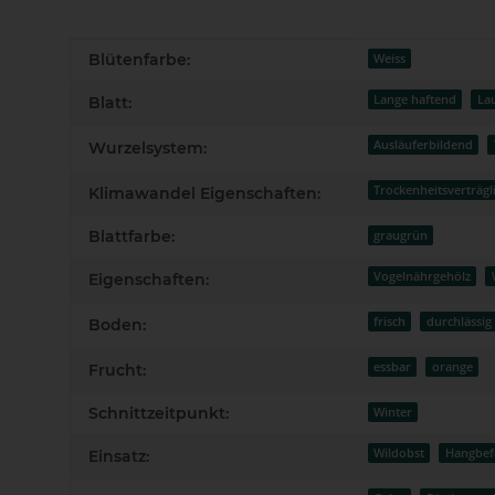
Produkteigenschaft
Wert
Blütenfarbe:
Weiss
Lange haftend
La
Blatt:
Ausläuferbildend
Wurzelsystem:
Trockenheitsverträgl
Klimawandel Eigenschaften:
Blattfarbe:
graugrün
Vogelnährgehölz
Eigenschaften:
frisch
durchlässig
Boden:
essbar
orange
Frucht:
Schnittzeitpunkt:
Winter
Wildobst
Hangbef
Einsatz: