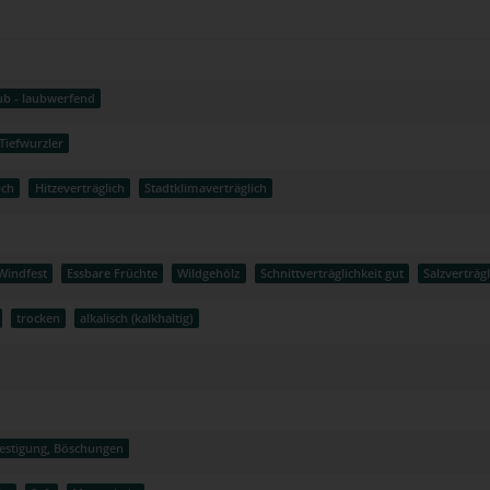
ub - laubwerfend
Tiefwurzler
ich
Hitzeverträglich
Stadtklimaverträglich
Windfest
Essbare Früchte
Wildgehölz
Schnittverträglichkeit gut
Salzverträgl
trocken
alkalisch (kalkhaltig)
estigung, Böschungen