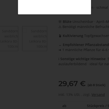
🍃
Laub
Sommergrün · schmal lan
dekorativ
🌸
Blüte
Unscheinbar · April–M
⚠️ Benötigt männliche Befruchte
🪴
Kultivierung
Topfgewachsen 
↔️
Empfohlener Pflanzabstan
➜ 1 männliche Pflanze für 4–6 
ℹ️
Sonstige wichtige Hinweise
ausläuferbildend · ideal für n
29,67 €
(ab 8 Stück)
inkl. 13% USt. , zzgl.
Versand
ab
Stückpreis / 