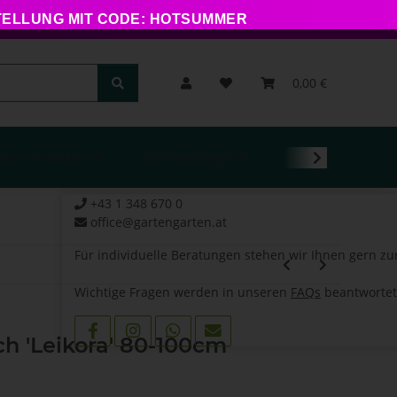
STELLUNG MIT CODE: HOTSUMMER
0,00 €
atur im Garten
Kleintierpflege
Kontakt
+43 1 348 670 0
office@gartengarten.at
Für individuelle Beratungen stehen wir Ihnen gern zu
Wichtige Fragen werden in unseren
FAQs
beantwortet
h 'Leikora' 80-100cm