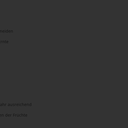
hneiden
Ernte
jahr ausreichend
en der Früchte