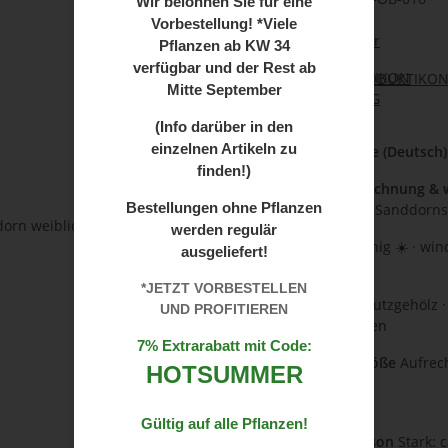
Wir
belohnen Sie für eine
GTIN:
99180243
Vorbestellung! *Viele
Kategorie:
Sträucher
Pflanzen ab
KW 34
verfügbar und der Rest ab
Herkunft:
PRODUKTIKON
Mitte September
(Info darüber in den
einzelnen Artikeln zu
🌱
Name der Pflanze (Deutsch
finden!)
🔬
Botanische Bezeichnung & 
Bestellungen ohne Pflanzen
weibliche Sorte des Sanddorns
werden regulär
☀️
Standort
Vollsonnig ☀️ · win
ausgeliefert!
USDA-Zone 3–7)
*JETZT VORBESTELLEN
🏡
Einsatzbereich
Nutzgehölz ·
UND PROFITIEREN
Solitär · große Hecken
7% Extrarabatt mit Code:
📏
Wuchsform & Größe
Aufrec
HOTSUMMER
➜ Höhe: ca. 3–5 m
➜ Breite: ca. 2–4 m
Gültig auf alle Pflanzen!
🌿
Zuwachs pro Saison
Stark: 