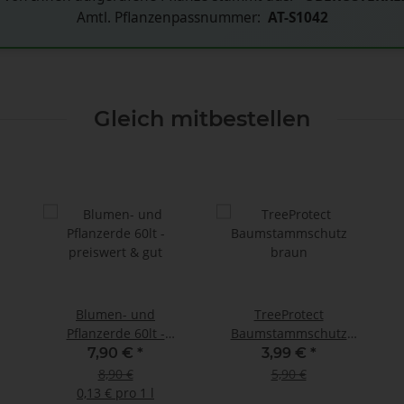
Amtl. Pflanzenpassnummer:
AT-S1042
Gleich mitbestellen
Blumen- und
TreeProtect
Pflanzerde 60lt -
Baumstammschutz
preiswert & gut
braun
7,90 €
*
3,99 €
*
8,90 €
5,90 €
0,13 € pro 1 l