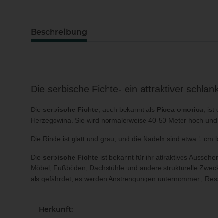
Beschreibung
Die serbische Fichte- ein attraktiver schla
Die
serbische Fichte
, auch bekannt als
Picea omorica
, is
Herzegowina. Sie wird normalerweise 40-50 Meter hoch und 
Die Rinde ist glatt und grau, und die Nadeln sind etwa 1 cm 
Die
serbische Fichte
ist bekannt für ihr attraktives Ausseh
Möbel, Fußböden, Dachstühle und andere strukturelle Zweck
als gefährdet, es werden Anstrengungen unternommen, Ress
Produkteigenschaft
Wert
Herkunft: