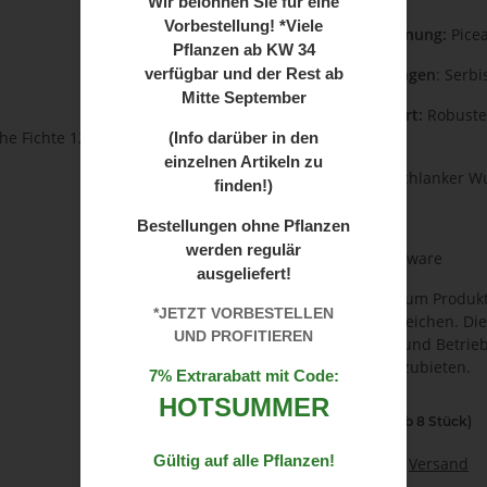
Wir
belohnen Sie für eine
Vorbestellung! *Viele
Botanische Bezeichnung:
Pice
Pflanzen ab
KW 34
verfügbar und der Rest ab
Weitere Bezeichnungen
: Serbi
Mitte September
Einsatz und Standort:
Robustes
Lagen
(Info darüber in den
einzelnen Artikeln zu
Wuchs:
schmaler, schlanker Wu
finden!)
Nadeln:
dunkelgrün
Bestellungen ohne Pflanzen
werden regulär
Kultivierung
: Ballenware
ausgeliefert!
Wichtiger Hinweis zum Produkt
*JETZT VORBESTELLEN
preislich etwas abweichen. Di
UND PROFITIEREN
Produktionsmenge und Betrieb
attraktiven Preis anzubieten.
7% Extrarabatt mit Code:
HOTSUMMER
67,58 €
(ab 8 Stück)
Gültig auf alle Pflanzen!
inkl. 13% USt. , zzgl.
Versand