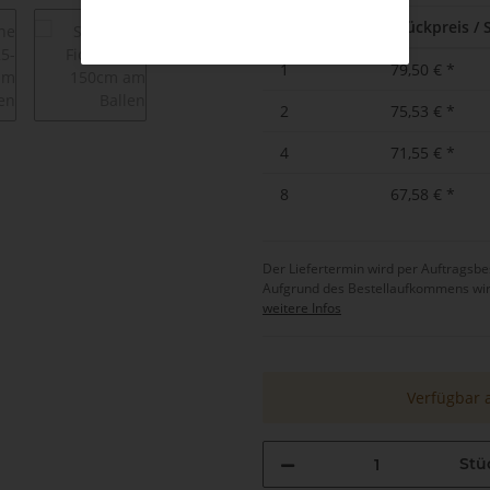
ab
Stückpreis / 
1
79,50 €
*
2
75,53 €
*
4
71,55 €
*
8
67,58 €
*
Der Liefertermin wird per Auftrags
Aufgrund des Bestellaufkommens wird d
weitere Infos
Verfügbar 
Stü