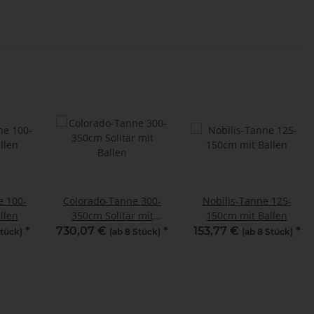
e 100-
Colorado-Tanne 300-
Nobilis-Tanne 125-
llen
350cm Solitär mit
150cm mit Ballen
Ballen
*
730,07 €
*
153,77 €
*
Stück)
(ab 8 Stück)
(ab 8 Stück)