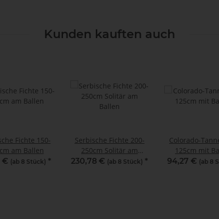
Kunden kauften auch
sche Fichte 150-
Serbische Fichte 200-
Colorado-Tann
cm am Ballen
250cm Solitär am
125cm mit Ba
Ballen
2 €
*
230,78 €
*
94,27 €
(ab 8 Stück)
(ab 8 Stück)
(ab 8 