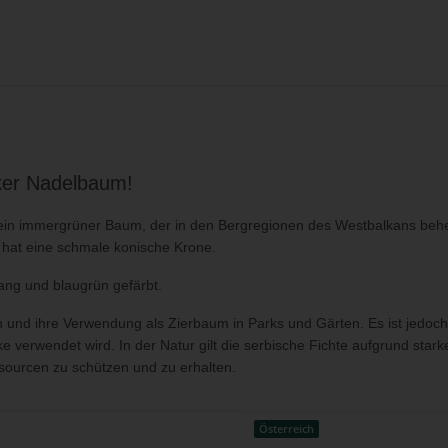
nker Nadelbaum!
t ein immergrüner Baum, der in den Bergregionen des Westbalkans behe
hat eine schmale konische Krone.
lang und blaugrün gefärbt.
en und ihre Verwendung als Zierbaum in Parks und Gärten. Es ist jedoch
e verwendet wird. In der Natur gilt die serbische Fichte aufgrund s
ourcen zu schützen und zu erhalten.
Österreich