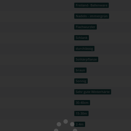
Freiland- Ballenware
Nadeln - immergrün
Flachwurzler
Schlank
durchlässig
Solitärpflanze
braun
Sonnig
Sehr gute Winterhärte
30-40cm
15-30m
2-4m