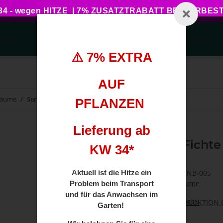
 - wegen HITZE | 7% ZUSATZTRABATT BEI VORBE
behör
Pflanzengesundheit
Haus, Garten, Balkon
⚠️ 7% EXTRA
AUF
bäume
Serbische Fichte 125-150cm am Ballen
PFLANZEN
Lieferung ab
Serbische Fichte
KW 34*
Aktuell ist die Hitze ein
Artikelnummer:
BH-NB-005
Kategorie:
Nadelbäume
Problem beim Transport
und für das Anwachsen im
Herkunft:
PRODUKTION O
Garten!