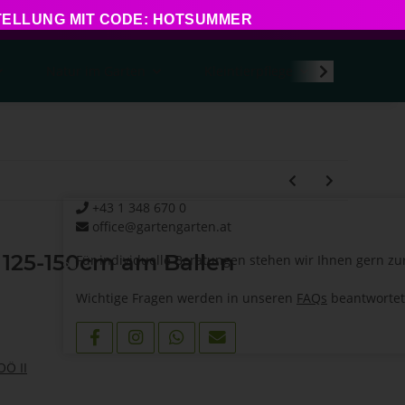
STELLUNG MIT CODE: HOTSUMMER
Natur im Garten
Kleintierpflege
Kontakt
+43 1 348 670 0
office@gartengarten.at
 125-150cm am Ballen
Für individuelle Beratungen stehen wir Ihnen gern zu
Wichtige Fragen werden in unseren
FAQs
beantwortet
Ö II