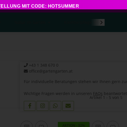
STELLUNG MIT CODE: HOTSUMMER
Natur im Garten
Kleintierpflege
Kontakt
+43 1 348 670 0
office@gartengarten.at
Für individuelle Beratungen stehen wir Ihnen gern zu
Wichtige Fragen werden in unseren
FAQs
beantwortet
Artikel 1 - 5 von 5
AKTION - 32%