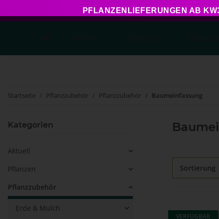
PFLANZENLIEFERUNGEN AB KW34
Aktuell
Pflanzen
Pflanzzu
Startseite
Pflanzzubehör
Pflanzzubehör
Baumeinfassung
Baumei
Kategorien
Aktuell
Sortierung
Pflanzen
Pflanzzubehör
Erde & Mulch
VERFÜGBAR