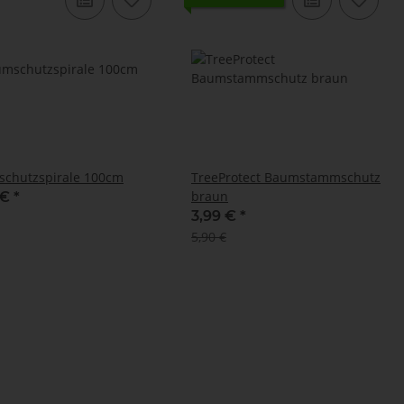
chutzspirale 100cm
TreeProtect Baumstammschutz
braun
 €
*
3,99 €
*
5,90 €