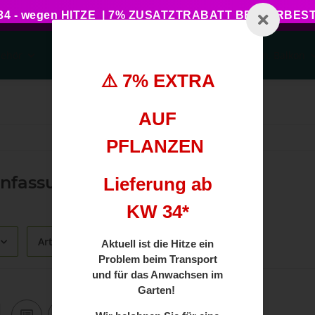
 - wegen HITZE | 7% ZUSATZTRABATT BEI VORBE
behör
Pflanzengesundheit
Haus, Garten, Balkon
⚠️ 7% EXTRA
AUF
PFLANZEN
nfassung
Lieferung ab
KW 34*
Artikel pro Seite
Aktuell ist die Hitze ein
Problem beim Transport
und für das Anwachsen im
Garten!