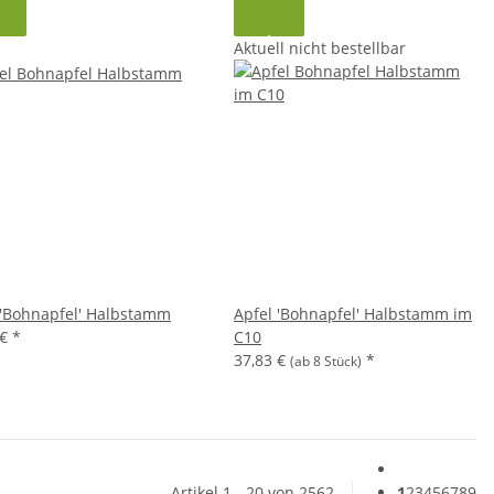
Aktuell nicht bestellbar
 'Bohnapfel' Halbstamm
Apfel 'Bohnapfel' Halbstamm im
 €
*
C10
37,83 €
*
(ab 8 Stück)
Artikel 1 - 20 von 2562
1
2
3
4
5
6
7
8
9