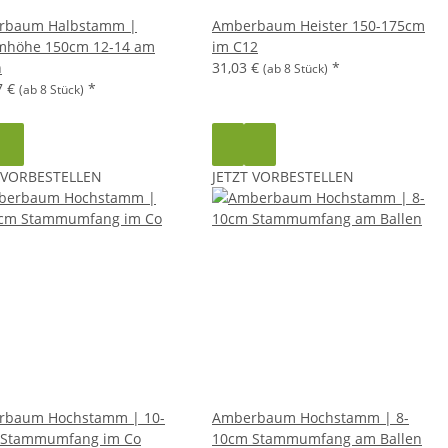
rbaum Halbstamm |
Amberbaum Heister 150-175cm
mhöhe 150cm 12-14 am
im C12
n
31,03 €
*
(ab 8 Stück)
7 €
*
(ab 8 Stück)
 VORBESTELLEN
JETZT VORBESTELLEN
rbaum Hochstamm | 10-
Amberbaum Hochstamm | 8-
 Stammumfang im Co
10cm Stammumfang am Ballen