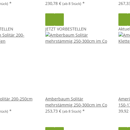
*
230,78 €
*
267,3
Stück)
(ab 8 Stück)
TELLEN
JETZT VORBESTELLEN
Aktuel
litär 200-250cm
Amberbaum Solitär
Ameri
mehrstämmig 250-300cm im Co
150-1
*
253,73 €
*
39,92
Stück)
(ab 8 Stück)