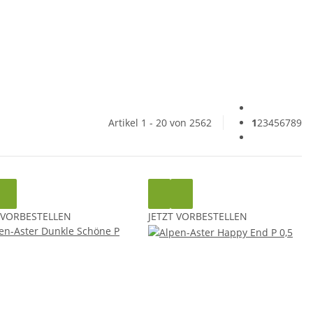
Artikel 1 - 20 von 2562
1
2
3
4
5
6
7
8
9
 VORBESTELLEN
JETZT VORBESTELLEN