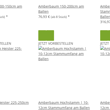
00-150cm am
Amberbaum 150-200cm am
Ambe
Ballen
Stam
*
76,93 €
*
Balle
ück)
(ab 8 Stück)
316,9
TELLEN
JETZT VORBESTELLEN
JETZT
ister 225-250cm
Amberbaum Hochstamm | 10-
Ambe
12cm Stammumfang am Ballen
12cm