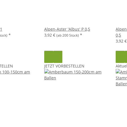
P1
Alpen-Aster 'Albus' P 0,5
Alpen
*
3,92 €
*
0,5
tück)
(ab 200 Stück)
3,92 
TELLEN
JETZT VORBESTELLEN
Aktuel