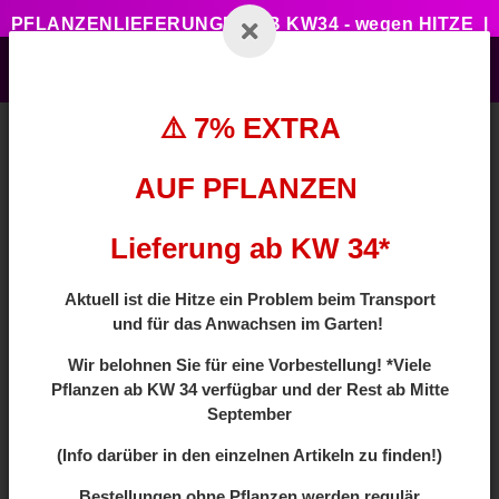
PFLANZENLIEFERUNGEN AB KW34 - wegen HITZE |
7% ZUSATZTRABATT BEI VORBESTELLUNG MIT
CODE: HOTSUMMER
⚠️ 7% EXTRA
AUF PFLANZEN
Zurück zur Liste
Tropfrohrsystem
Lieferung ab KW 34*
Aktuell ist die Hitze ein Problem beim Transport
und für das Anwachsen im Garten!
Wir
belohnen Sie für eine Vorbestellung! *Viele
Pflanzen ab
KW 34 verfügbar und der Rest ab Mitte
September
(Info darüber in den einzelnen Artikeln zu finden!)
Bestellungen ohne Pflanzen werden regulär