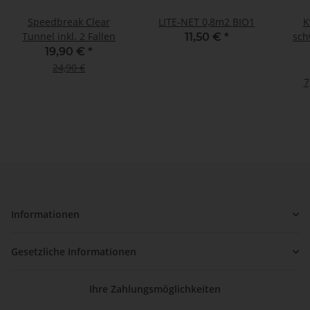
Speedbreak Clear
LITE-NET 0,8m2 BIO1
K
Tunnel inkl. 2 Fallen
sch
11,50 €
*
19,90 €
*
24,90 €
7
Informationen
Gesetzliche Informationen
Ihre Zahlungsmöglichkeiten