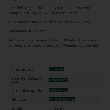
Tropfleistung:
2,3l/h alle 30cm bei entsprechender
Pumpenleistung (ca. 770 Liter/h bei 3bar)
Durchmesser Innen:
14,2mm (Wandstärke 1,2mm)
Maximaler Druck:
4bar
Info:
Maximale Länge pro Kreis 120Meter lt. Hersteller -
wir empfehlen jedoch bei max. 100metern zu bleiben!
Produkteigenschaft
Wert
Produktart:
Kunststoff
Haupteinsatzzw
Bewässerung
eck:
Artikelkategorie:
Bewässerung
Einsatz:
Tropfbewässerung
Inhalt:
100,00 m