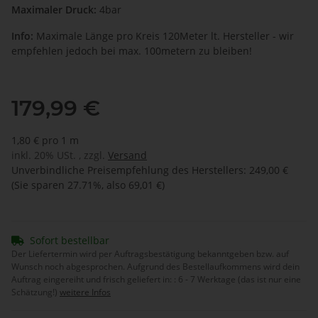
Maximaler Druck:
4bar
Info:
Maximale Länge pro Kreis 120Meter lt. Hersteller - wir
empfehlen jedoch bei max. 100metern zu bleiben!
179,99 €
1,80 € pro 1 m
inkl. 20% USt. , zzgl.
Versand
Unverbindliche Preisempfehlung des Herstellers
:
249,00 €
(Sie sparen
27.71%
, also
69,01 €
)
Sofort bestellbar
Der Liefertermin wird per Auftragsbestätigung bekanntgeben bzw. auf
Wunsch noch abgesprochen. Aufgrund des Bestellaufkommens wird dein
Auftrag eingereiht und frisch geliefert in: :
6 - 7 Werktage (das ist nur eine
Schätzung!)
weitere Infos