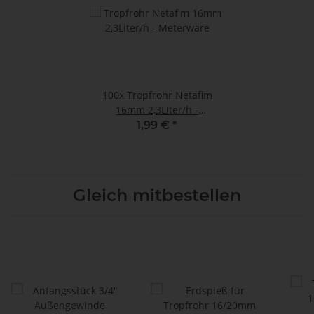
100x
Tropfrohr Netafim
16mm 2,3Liter/h -
Meterware
1,99 €
*
Gleich mitbestellen