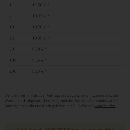
1
11,50 €
*
2
10,93 €
*
10
10,70 €
*
25
10,35 €
*
50
9,78 €
*
100
9,55 €
*
200
9,20 €
*
Der Liefertermin wird per Auftragsbestätigung bekanntgeben bzw. auf
Wunsch noch abgesprochen. Aufgrund des Bestellaufkommens wird dein
Auftrag eingereiht und frisch geliefert in: :
2 - 3 Wochen
weitere Infos
Verfügbar ab:
19.08.2026
(Vorbestellung möglich)