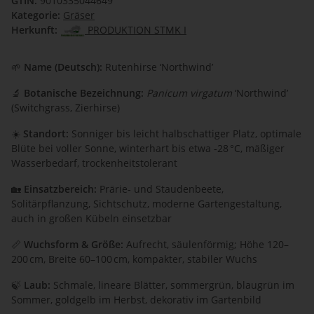
GTIN:
9010335044649
Kategorie:
Gräser
Herkunft:
PRODUKTION STMK I
🌱
Name (Deutsch):
Rutenhirse ‘Northwind’
🔬
Botanische Bezeichnung:
Panicum virgatum
‘Northwind’
(Switchgrass, Zierhirse)
☀️
Standort:
Sonniger bis leicht halbschattiger Platz, optimale
Blüte bei voller Sonne, winterhart bis etwa ‑28 °C, mäßiger
Wasserbedarf, trockenheitstolerant
🏡
Einsatzbereich:
Prärie‑ und Staudenbeete,
Solitärpflanzung, Sichtschutz, moderne Gartengestaltung,
auch in großen Kübeln einsetzbar
📏
Wuchsform & Größe:
Aufrecht, säulenförmig; Höhe 120–
200 cm, Breite 60–100 cm, kompakter, stabiler Wuchs
🍃
Laub:
Schmale, lineare Blätter, sommergrün, blaugrün im
Sommer, goldgelb im Herbst, dekorativ im Gartenbild