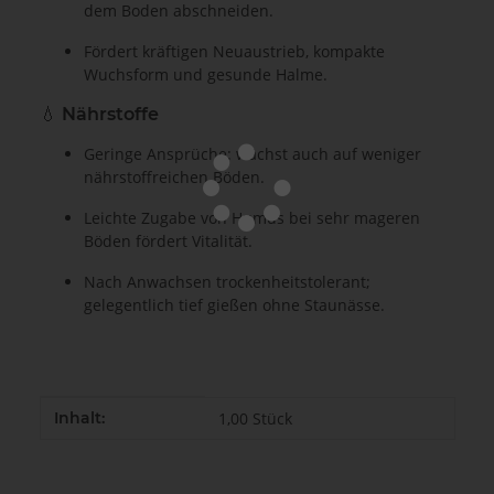
dem Boden abschneiden.
Fördert kräftigen Neuaustrieb, kompakte
Wuchsform und gesunde Halme.
💧
Nährstoffe
Geringe Ansprüche: wächst auch auf weniger
nährstoffreichen Böden.
Leichte Zugabe von Humus bei sehr mageren
Böden fördert Vitalität.
Nach Anwachsen trockenheitstolerant;
gelegentlich tief gießen ohne Staunässe.
Produkteigenschaft
Wert
Inhalt:
1,00 Stück