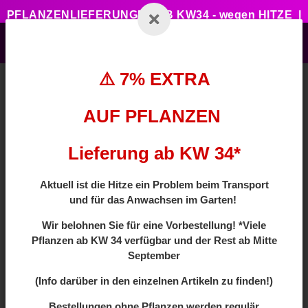
PFLANZENLIEFERUNGEN AB KW34 - wegen HITZE |
7% ZUSATZTRABATT BEI VORBESTELLUNG MIT
CODE: HOTSUMMER
⚠️ 7% EXTRA
AUF PFLANZEN
Zurück zur Liste
Gräser
Lieferung ab KW 34*
Aktuell ist die Hitze ein Problem beim Transport
und für das Anwachsen im Garten!
Wir
belohnen Sie für eine Vorbestellung! *Viele
Pflanzen ab
KW 34 verfügbar und der Rest ab Mitte
September
(Info darüber in den einzelnen Artikeln zu finden!)
Bestellungen ohne Pflanzen werden regulär