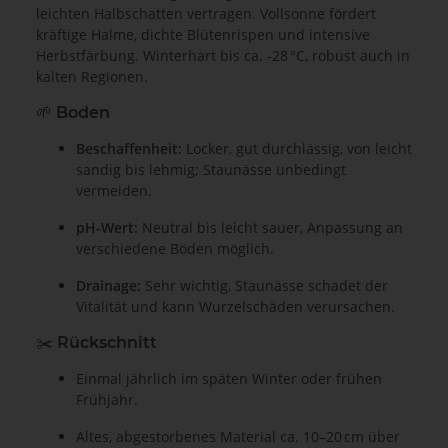
leichten Halbschatten vertragen. Vollsonne fördert
kräftige Halme, dichte Blütenrispen und intensive
Herbstfärbung. Winterhart bis ca. ‑28 °C, robust auch in
kalten Regionen.
🌱
Boden
Beschaffenheit:
Locker, gut durchlässig, von leicht
sandig bis lehmig; Staunässe unbedingt
vermeiden.
pH-Wert:
Neutral bis leicht sauer, Anpassung an
verschiedene Böden möglich.
Drainage:
Sehr wichtig, Staunässe schadet der
Vitalität und kann Wurzelschäden verursachen.
✂️
Rückschnitt
Einmal jährlich im späten Winter oder frühen
Frühjahr.
Altes, abgestorbenes Material ca. 10–20 cm über