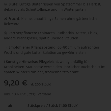
🌸
Blüte:
Luftige Blütenrispen von Spätsommer bis Herbst,
dekorativ als Schnittpflanze und im Wintergarten
🍏
Frucht:
Kleine, unauffällige Samen ohne gärtnerische
Relevanz
🌼
Partnerpflanzen:
Echinacea, Rudbeckia, Astern, Phlox,
andere Präriegräser, spät blühende Stauden
↔️
Empfohlener Pflanzabstand:
60–80 cm, um aufrechten
Wuchs und gute Luftzirkulation zu gewährleisten
ℹ️
Sonstige Hinweise:
Pflegeleicht, wenig anfällig für
Krankheiten, Staunässe vermeiden, jährlicher Rückschnitt im
späten Winter/Frühjahr, trockenheitstolerant
9,20 €
(ab 200 Stück)
inkl. 13% USt. , zzgl.
Versand
ab
Stückpreis / Stück (1,00 Stück)