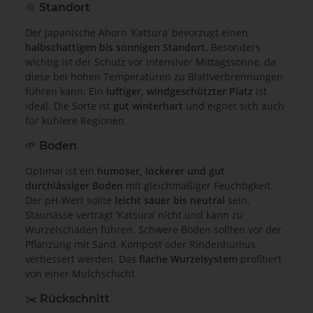
🌞 Standort
Der Japanische Ahorn ‘Katsura’ bevorzugt einen
halbschattigen bis sonnigen Standort
. Besonders
wichtig ist der Schutz vor intensiver Mittagssonne, da
diese bei hohen Temperaturen zu Blattverbrennungen
führen kann. Ein
luftiger, windgeschützter Platz
ist
ideal. Die Sorte ist
gut winterhart
und eignet sich auch
für kühlere Regionen.
🌱 Boden
Optimal ist ein
humoser, lockerer und gut
durchlässiger Boden
mit gleichmäßiger Feuchtigkeit.
Der pH-Wert sollte
leicht sauer bis neutral
sein.
Staunässe verträgt ‘Katsura’ nicht und kann zu
Wurzelschäden führen. Schwere Böden sollten vor der
Pflanzung mit Sand, Kompost oder Rindenhumus
verbessert werden. Das
flache Wurzelsystem
profitiert
von einer Mulchschicht.
✂️ Rückschnitt