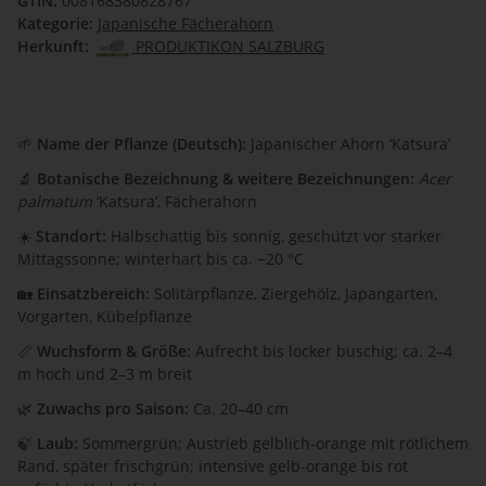
GTIN:
008168380828767
Kategorie:
Japanische Fächerahorn
Herkunft:
PRODUKTIKON SALZBURG
🌱
Name der Pflanze (Deutsch):
Japanischer Ahorn ‘Katsura’
🔬
Botanische Bezeichnung & weitere Bezeichnungen:
Acer
palmatum
‘Katsura’, Fächerahorn
☀️
Standort:
Halbschattig bis sonnig, geschützt vor starker
Mittagssonne; winterhart bis ca. −20 °C
🏡
Einsatzbereich:
Solitärpflanze, Ziergehölz, Japangarten,
Vorgarten, Kübelpflanze
📏
Wuchsform & Größe:
Aufrecht bis locker buschig; ca. 2–4
m hoch und 2–3 m breit
🌿
Zuwachs pro Saison:
Ca. 20–40 cm
🍃
Laub:
Sommergrün; Austrieb gelblich-orange mit rötlichem
Rand, später frischgrün; intensive gelb-orange bis rot