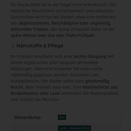
Ein Rückschnitt ist in der Regel nicht erforderlich. Die
natürliche Wuchsform ist harmonisch und dekorativ.
Geschnitten wird nur bei Bedarf, etwa zum Entfernen
von
abgestorbenen, beschädigten oder ungünstig
stehenden Trieben
. Der beste Zeitpunkt dafür ist der
späte Winter oder das sehr frühe Frühjahr
.
💧 Nährstoffe & Pflege
Im Frühjahr empfiehlt sich eine
leichte Düngung
mit
einem organischen oder langsam wirkenden
Volldünger. Während trockener Perioden sollte
regelmäßig gegossen werden, besonders bei
Kübelpflanzen. Der Boden sollte stets
gleichmäßig
feucht
, aber niemals nass sein. Eine
Mulchschicht aus
Rindenhumus oder Laub
verbessert die Bodenqualität
und schützt die Wurzeln.
Produkteigenschaft
Wert
Blütenfarbe:
Rot
Laub - laubwerfend