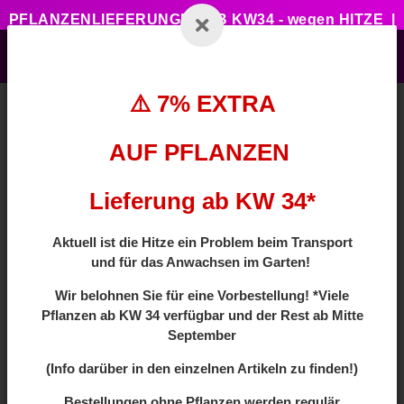
PFLANZENLIEFERUNGEN AB KW34 - wegen HITZE |
7% ZUSATZTRABATT BEI VORBESTELLUNG MIT
CODE: HOTSUMMER
⚠️ 7% EXTRA
AUF PFLANZEN
Zurück zur Liste
Japanische Fächerahorn
Lieferung ab KW 34*
Aktuell ist die Hitze ein Problem beim Transport
und für das Anwachsen im Garten!
Wir
belohnen Sie für eine Vorbestellung! *Viele
Pflanzen ab
KW 34 verfügbar und der Rest ab Mitte
September
(Info darüber in den einzelnen Artikeln zu finden!)
Bestellungen ohne Pflanzen werden regulär