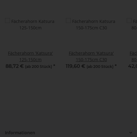
Fächerahorn 'Katsura'
Fächerahorn 'Katsura'
Fäc
125-150cm
150-175cm C30
80
88,72 €
*
119,60 €
*
42,
(ab 200 Stück)
(ab 200 Stück)
Informationen