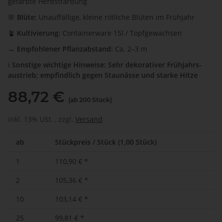
gefärbte Herbstfärbung
🌸
Blüte:
Unauffällige, kleine rötliche Blüten im Frühjahr
🪴
Kultivierung:
Containerware 15l / Topfgewachsen
↔️
Empfohlener Pflanzabstand:
Ca. 2–3 m
ℹ️
Sonstige wichtige
Hinweise:
Sehr dekorativer Frühjahrs­
austrieb; empfindlich gegen Staunässe und starke Hitze
88,72 €
(ab 200 Stück)
inkl. 13% USt. , zzgl.
Versand
ab
Stückpreis / Stück (1,00 Stück)
1
110,90 €
*
2
105,36 €
*
10
103,14 €
*
25
99,81 €
*