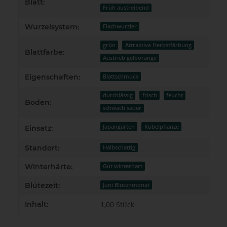
Blatt:
Früh austreibend
Wurzelsystem:
Flachwurzler
grün
Attraktive Herbstfärbung
Blattfarbe:
Austrieb gelborange
Eigenschaften:
Blattschmuck
durchlässig
frisch
feucht
Boden:
schwach sauer
Japangarten
Kübelpflanze
Einsatz:
Standort:
Halbschattig
Winterhärte:
Gut winterhart
Blütezeit:
Juni Blütenmonat
Inhalt:
1,00 Stück