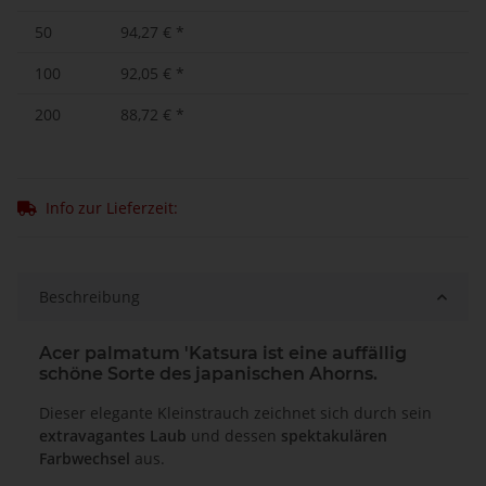
50
94,27 €
*
100
92,05 €
*
200
88,72 €
*
Info zur Lieferzeit:
Beschreibung
Acer palmatum 'Katsura ist eine auffällig
schöne Sorte des japanischen Ahorns.
Dieser elegante Kleinstrauch zeichnet sich durch sein
extravagantes Laub
und dessen
spektakulären
Farbwechsel
aus.