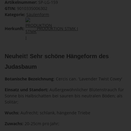
Artikelnummer:
SP-LG-159
GTIN:
9010335006302
Kategorie:
Säulenform
Herkunft:
PRODUKTION STMK I
Neuheit! Sehr schöne Hängeform des
Judasbaum
Botanische Bezeichnung
: Cercis can. 'Lavender Twist Covey'
Einsatz und Standort:
Außergewöhnlicher Blütenstrauch für
Sonne bis Halbschatten bei sauren bis neutralen Böden; als
Solitär;
Wuchs:
Aufrecht; schlank, hängende Triebe
Zuwachs:
20-25cm pro Jahr;