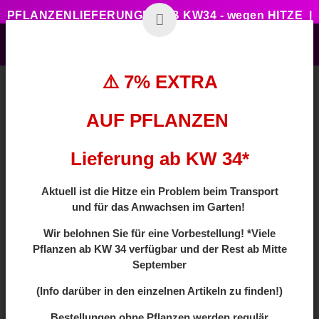
PFLANZENLIEFERUNGEN AB KW34 - wegen HITZE |
7% ZUSATZTRABATT BEI VORBESTELLUNG MIT
CODE: HOTSUMMER
⚠️ 7% EXTRA
AUF PFLANZEN
Zurück zur Liste
Säulenform
Lieferung ab KW 34*
Aktuell ist die Hitze ein Problem beim Transport
und für das Anwachsen im Garten!
Wir
belohnen Sie für eine Vorbestellung! *Viele
Pflanzen ab
KW 34 verfügbar und der Rest ab Mitte
September
(Info darüber in den einzelnen Artikeln zu finden!)
Bestellungen ohne Pflanzen werden regulär