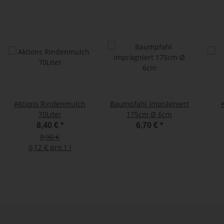
Aktions Rindenmulch
Baumpfahl imprägniert
70Liter
175cm Ø 6cm
8,40 €
*
6,70 €
*
8,90 €
0,12 € pro 1 l