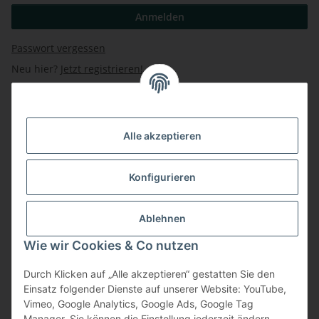
Anmelden
Passwort vergessen
Neu hier?
Jetzt registrieren!
Mitglied der Wirtschaftskammer
Alle akzeptieren
Natur im Garten - Partnerbetrieb
Konfigurieren
Unsere Firma auf Google
Ablehnen
Wie wir Cookies & Co nutzen
Durch Klicken auf „Alle akzeptieren“ gestatten Sie den
Vertrag widerrufen
Einsatz folgender Dienste auf unserer Website: YouTube,
Vimeo, Google Analytics, Google Ads, Google Tag
Manager. Sie können die Einstellung jederzeit ändern