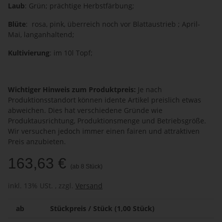
Laub
: Grün; prächtige Herbstfärbung;
Blüte
: rosa, pink, überreich noch vor Blattaustrieb ; April-
Mai, langanhaltend;
Kultivierung
: im 10l Topf;
Wichtiger Hinweis zum Produktpreis:
Je nach
Produktionsstandort können idente Artikel preislich etwas
abweichen. Dies hat verschiedene Gründe wie
Produktausrichtung, Produktionsmenge und Betriebsgröße.
Wir versuchen jedoch immer einen fairen und attraktiven
Preis anzubieten.
163,63 €
(ab 8 Stück)
inkl. 13% USt. , zzgl.
Versand
ab
Stückpreis / Stück (1,00 Stück)