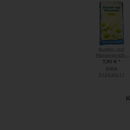
Blumen- und
Pflanzerde 60lt -
preiswert & gut
7,90 €
*
8,90 €
0,13 € pro 1 l
K