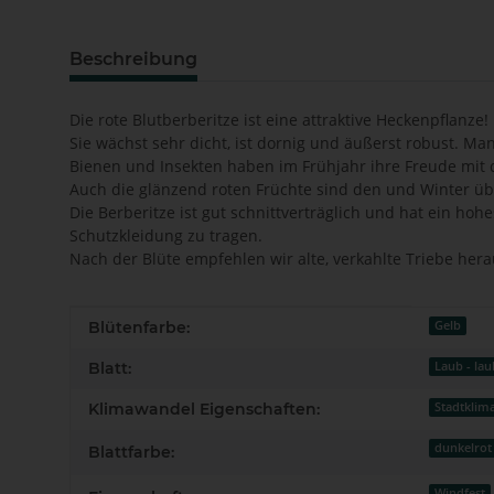
Beschreibung
Die rote Blutberberitze ist eine attraktive Heckenpflanze!
Sie wächst sehr dicht, ist dornig und äußerst robust. Ma
Bienen und Insekten haben im Frühjahr ihre Freude mit d
Auch die glänzend roten Früchte sind den und Winter übe
Die Berberitze ist gut schnittverträglich und hat ein h
Schutzkleidung zu tragen.
Nach der Blüte empfehlen wir alte, verkahlte Triebe her
Produkteigenschaft
Wert
Blütenfarbe:
Gelb
Blatt:
Laub - la
Klimawandel Eigenschaften:
Stadtklima
dunkelrot
Blattfarbe:
Windfest