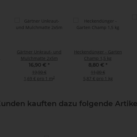
Gärtner Unkraut- und
Heckendünger - Garten
Mulchmatte 2x5m
Champ 1,5 kg
16,90 €
*
8,80 €
*
19,90 €
11,00 €
2
1,69 € pro 1 m
5,87 € pro 1 kg
unden kauften dazu folgende Artike