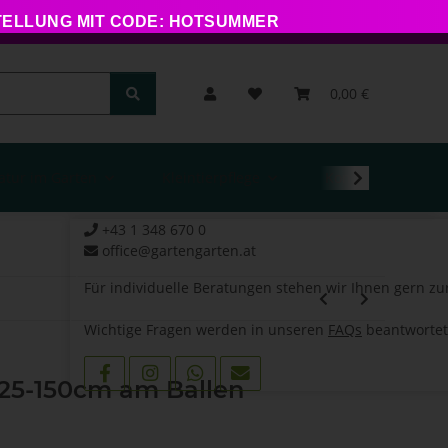
STELLUNG MIT CODE: HOTSUMMER
0,00 €
atur im Garten
Kleintierpflege
Kontakt
+43 1 348 670 0
office@gartengarten.at
Für individuelle Beratungen stehen wir Ihnen gern zu
Wichtige Fragen werden in unseren
FAQs
beantwortet
125-150cm am Ballen