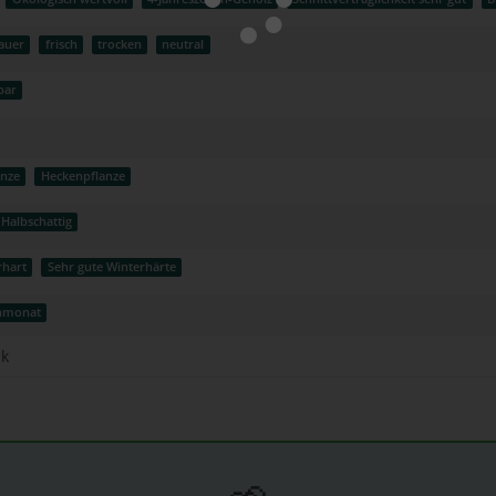
auer
frisch
trocken
neutral
bar
anze
Heckenpflanze
Halbschattig
rhart
Sehr gute Winterhärte
enmonat
ck