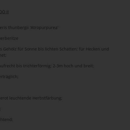
Ö II
ris thunbergii 'Atropurpurea'
Berberitze
 Gehölz für Sonne bis lichten Schatten; für Hecken und
net;
aufrecht bis trichterförmig; 2-3m hoch und breit;
rträglich;
erot leuchtende Herbstfärbung;
;
chtend;