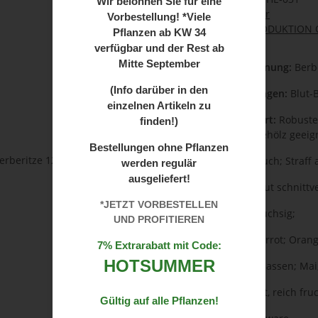
Wir
belohnen Sie für eine
Kategorie:
Sträucher
Vorbestellung! *Viele
Herkunft:
PRODUKTION O
Pflanzen ab
KW 34
verfügbar und der Rest ab
Mitte September
Botanische Bezeichnung:
Berbe
(Info darüber in den
Weitere Bezeichnungen:
Blut-
einzelnen Artikeln zu
Einsatz und Standort:
Robustes
finden!)
als Blattschmuck-Gehölz geeig
Bestellungen ohne Pflanzen
Wuchs:
Normalstrauch; Straff 
werden regulär
ausgeliefert!
Rückschnitt:
Sehr gut schnittve
*JETZT VORBESTELLEN
Zuwachs:
mäßig wüchsig;
UND PROFITIEREN
Laub:
Rot bis purpurrot;
Orang
7% Extrarabatt mit Code:
HOTSUMMER
Blüte:
hellgelb, in Massen; Mai
Frucht:
glänzend rot, reich fru
Gültig auf alle Pflanzen!