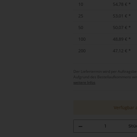
10
54,78 €
*
25
53,01 €
*
50
50,07 €
*
100
48,89 €
*
200
47,12 €
*
Der Liefertermin wird per Auftrags
Aufgrund des Bestellaufkommens wird d
weitere Infos
Verfügbar 
Stü