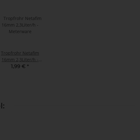
Tropfrohr Netafim
16mm 2,3Liter/h -
Meterware
1,99 €
*
l: