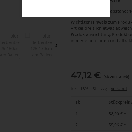
Kultivierung:
Ballenware
Empfohlener Pflanzabstand:
1
Wichtiger Hinweis zum Produk
Artikel preislich etwas abweic
Produktausrichtung, Produkti
immer einen fairen und attrakt
47,12 €
(ab 200 Stück)
inkl. 13% USt. , zzgl.
Versand
ab
Stückpreis 
1
58,90 €
*
2
55,96 €
*