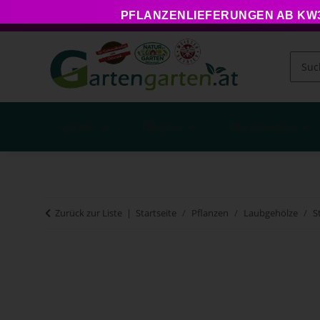
PFLANZENLIEFERUNGEN AB KW34
Aktuell
Pflanzen
Pflanzzubehör
Zurück zur Liste
Startseite
Pflanzen
Laubgehölze
S