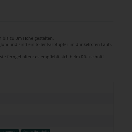
n bis zu 3m Höhe gestalten.
Juni und sind ein toller Farbtupfer im dunkelroten Laub.
te ferngehalten; es empfiehlt sich beim Rückschnitt
ienenweide
Vogelnährgehölz