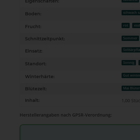
Eigenschaften:
schwach s
Boden:
rot
ess
Frucht:
Schnittzeitpunkt:
Sommer
Solitärpfl
Einsatz:
Sonnig
Standort:
Gut winte
Winterhärte:
Blütezeit:
Mai Blüt
Inhalt:
1,00 Stü
Herstellerangaben nach GPSR-Verordnung: