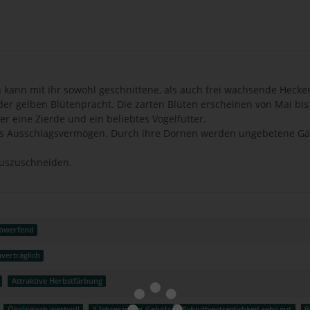
n kann mit ihr sowohl geschnittene, als auch frei wachsende Hecke
er gelben Blütenpracht. Die zarten Blüten erscheinen von Mai bis 
r eine Zierde und ein beliebtes Vogelfutter.
ohes Ausschlagsvermögen. Durch ihre Dornen werden ungebetene Gäs
auszuschneiden.
ubwerfend
verträglich
Attraktive Herbstfärbung
Ökologisch wertvoll
4-Jahreszeiten-Gehölz
Schnittverträglichkeit sehr gut
B