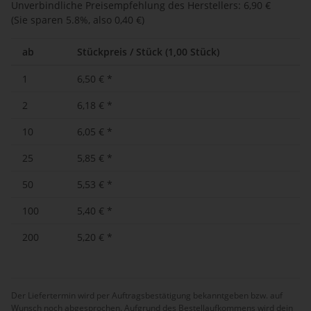
Unverbindliche Preisempfehlung des Herstellers
:
6,90 €
(Sie sparen
5.8%
, also
0,40 €
)
ab
Stückpreis / Stück (1,00 Stück)
1
6,50 €
*
2
6,18 €
*
10
6,05 €
*
25
5,85 €
*
50
5,53 €
*
100
5,40 €
*
200
5,20 €
*
Der Liefertermin wird per Auftragsbestätigung bekanntgeben bzw. auf
Wunsch noch abgesprochen. Aufgrund des Bestellaufkommens wird dein