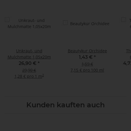
Unkraut- und
Beautykur Orchidee
Th
Mulchmatte 1,05x20m
1,43 €
*
26,90 €
*
4,7
1,59 €
29,90 €
7,15 € pro 100 ml
2
1,28 € pro 1 m
Kunden kauften auch