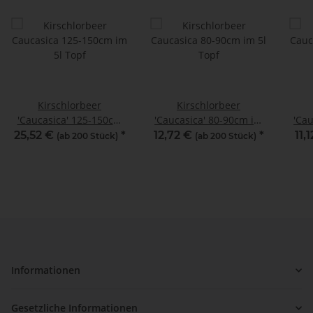
Kirschlorbeer
Kirschlorbeer
'Caucasica' 125-150cm
'Caucasica' 80-90cm im
'Ca
im 5l Topf
5l Topf
25,52 €
*
12,72 €
*
11,
(ab 200 Stück)
(ab 200 Stück)
Informationen
Gesetzliche Informationen