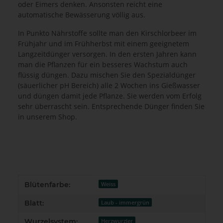
oder Eimers denken. Ansonsten reicht eine
automatische Bewässerung völlig aus.
In Punkto Nährstoffe sollte man den Kirschlorbeer im
Frühjahr und im Frühherbst mit einem geeignetem
Langzeitdünger versorgen. In den ersten Jahren kann
man die Pflanzen für ein besseres Wachstum auch
flüssig düngen. Dazu mischen Sie den Spezialdünger
(säuerlicher pH Bereich) alle 2 Wochen ins Gießwasser
und düngen damit jede Pflanze. Sie werden vom Erfolg
sehr überrascht sein. Entsprechende Dünger finden Sie
in unserem Shop.
Produkteigenschaft
Wert
Blütenfarbe:
Weiss
Blatt:
Laub - immergrün
Wurzelsystem:
Herzwurzler