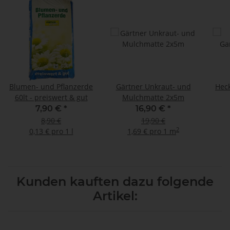
Blumen- und Pflanzerde
Gärtner Unkraut- und
Hec
60lt - preiswert & gut
Mulchmatte 2x5m
7,90 €
*
16,90 €
*
8,90 €
19,90 €
2
0,13 € pro 1 l
1,69 € pro 1 m
Kunden kauften dazu folgende
Artikel: