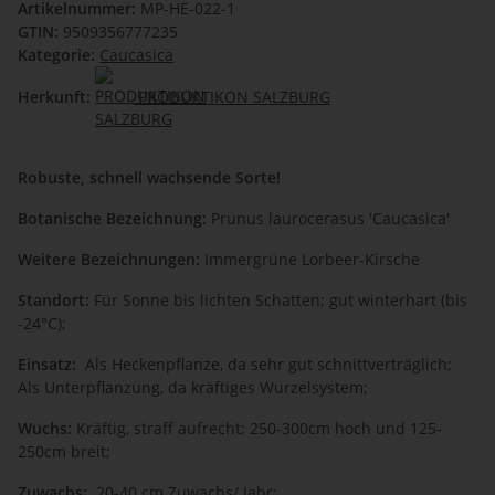
Artikelnummer:
MP-HE-022-1
GTIN:
9509356777235
Kategorie:
Caucasica
Herkunft:
PRODUKTIKON SALZBURG
Robuste, schnell wachsende Sorte!
Botanische Bezeichnung:
Prunus laurocerasus 'Caucasica'
Weitere Bezeichnungen:
Immergrüne Lorbeer-Kirsche
Standort:
Für Sonne bis lichten Schatten; gut winterhart (bis
-24°C);
Einsatz:
Als Heckenpflanze, da sehr gut schnittverträglich;
Als Unterpflanzung, da kräftiges Wurzelsystem;
Wuchs:
Kräftig, straff aufrecht; 250-300cm hoch und 125-
250cm breit;
Zuwachs:
20-40 cm Zuwachs/ Jahr;