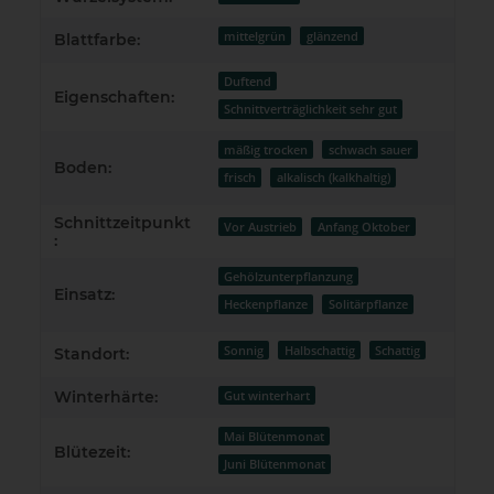
mittelgrün
glänzend
Blattfarbe:
Duftend
Eigenschaften:
Schnittverträglichkeit sehr gut
mäßig trocken
schwach sauer
Boden:
frisch
alkalisch (kalkhaltig)
Schnittzeitpunkt
Vor Austrieb
Anfang Oktober
:
Gehölzunterpflanzung
Einsatz:
Heckenpflanze
Solitärpflanze
Sonnig
Halbschattig
Schattig
Standort:
Winterhärte:
Gut winterhart
Mai Blütenmonat
Blütezeit:
Juni Blütenmonat