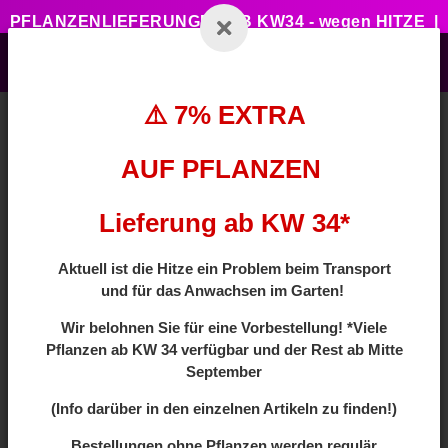
PFLANZENLIEFERUNGEN AB KW34 - wegen HITZE |
7% ZUSATZTRABATT BEI VORBESTELLUNG MIT
CODE: HOTSUMMER
⚠️ 7% EXTRA
AUF PFLANZEN
Zurück zur Liste
Caucasica
Lieferung ab KW 34*
Aktuell ist die Hitze ein Problem beim Transport
und für das Anwachsen im Garten!
Wir
belohnen Sie für eine Vorbestellung! *Viele
Pflanzen ab
KW 34 verfügbar und der Rest ab Mitte
September
(Info darüber in den einzelnen Artikeln zu finden!)
Bestellungen ohne Pflanzen werden regulär