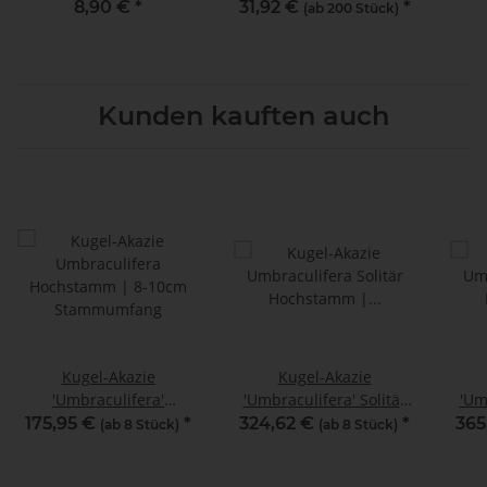
8,90 €
*
31,92 €
*
(ab 200 Stück)
Kunden kauften auch
Kugel-Akazie
Kugel-Akazie
'Umbraculifera'
'Umbraculifera' Solitär
'Um
Hochstamm | 8-10cm
Hochstamm | 10-12cm
Hoc
175,95 €
*
324,62 €
*
365
(ab 8 Stück)
(ab 8 Stück)
Stammumfang
Stammumfang im Co