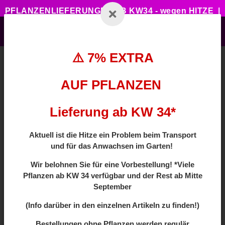
PFLANZENLIEFERUNGEN AB KW34 - wegen HITZE |
7% ZUSATZTRABATT BEI VORBESTELLUNG MIT
CODE: HOTSUMMER
⚠️ 7% EXTRA
AUF PFLANZEN
Zurück zur Liste
Kugelform
Lieferung ab KW 34*
Aktuell ist die Hitze ein Problem beim Transport
und für das Anwachsen im Garten!
Wir
belohnen Sie für eine Vorbestellung! *Viele
Pflanzen ab
KW 34 verfügbar und der Rest ab Mitte
September
(Info darüber in den einzelnen Artikeln zu finden!)
Bestellungen ohne Pflanzen werden regulär