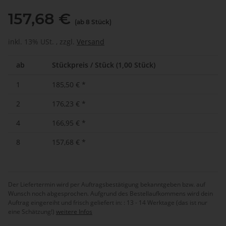
157,68 €
(ab 8 Stück)
inkl. 13% USt. , zzgl.
Versand
ab
Stückpreis / Stück (1,00 Stück)
1
185,50 €
*
2
176,23 €
*
4
166,95 €
*
8
157,68 €
*
Der Liefertermin wird per Auftragsbestätigung bekanntgeben bzw. auf
Wunsch noch abgesprochen. Aufgrund des Bestellaufkommens wird dein
Auftrag eingereiht und frisch geliefert in: :
13 - 14 Werktage (das ist nur
eine Schätzung!)
weitere Infos