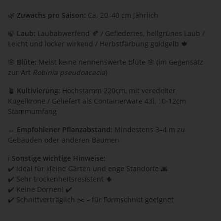
🌿
Zuwachs pro Saison:
Ca. 20–40 cm jährlich
🍃
Laub:
Laubabwerfend 🍂 / Gefiedertes, hellgrünes Laub /
Leicht und locker wirkend / Herbstfärbung goldgelb 🍁
🌸
Blüte:
Meist keine nennenswerte Blüte 🌸 (im Gegensatz
zur Art
Robinia pseudoacacia
)
🪴
Kultivierung:
Hochstamm 220cm, mit veredelter
Kugelkrone / Geliefert als Containerware 43l, 10-12cm
Stammumfang
↔️
Empfohlener Pflanzabstand:
Mindestens 3–4 m zu
Gebäuden oder anderen Bäumen
ℹ️
Sonstige wichtige Hinweise:
✔️ Ideal für kleine Gärten und enge Standorte 🌆
✔️ Sehr trockenheitsresistent 🌵
✔️ Keine Dornen! ✔️
✔️ Schnittverträglich ✂️ – für Formschnitt geeignet