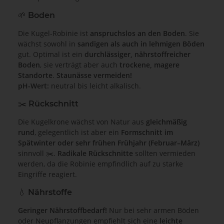
🌱 Boden
Die Kugel-Robinie ist
anspruchslos an den Boden
. Sie
wächst sowohl in
sandigen als auch in lehmigen Böden
gut. Optimal ist ein
durchlässiger, nährstoffreicher
Boden
, sie verträgt aber auch
trockene, magere
Standorte
.
Staunässe vermeiden!
pH-Wert:
neutral bis leicht alkalisch.
✂️ Rückschnitt
Die Kugelkrone wächst von Natur aus
gleichmäßig
rund
, gelegentlich ist aber ein
Formschnitt im
Spätwinter oder sehr frühen Frühjahr (Februar–März)
sinnvoll ✂️.
Radikale Rückschnitte
sollten vermieden
werden, da die Robinie empfindlich auf zu starke
Eingriffe reagiert.
💧 Nährstoffe
Geringer Nährstoffbedarf!
Nur bei sehr armen Böden
oder Neupflanzungen empfiehlt sich eine
leichte