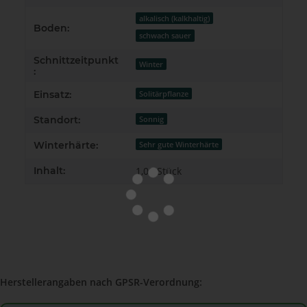
alkalisch (kalkhaltig)
Boden:
schwach sauer
Schnittzeitpunkt
Winter
:
Einsatz:
Solitärpflanze
Standort:
Sonnig
Winterhärte:
Sehr gute Winterhärte
Inhalt:
1,00 Stück
Herstellerangaben nach GPSR-Verordnung: