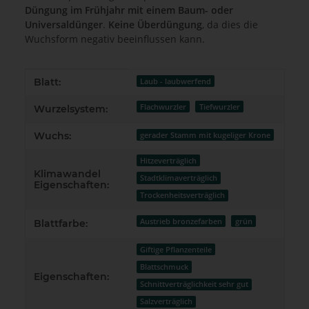
Düngung im Frühjahr mit einem Baum- oder
Universaldünger
.
Keine Überdüngung
, da dies die
Wuchsform negativ beeinflussen kann.
Produkteigenschaft
Wert
Blatt:
Laub - laubwerfend
Flachwurzler
Tiefwurzler
Wurzelsystem:
Wuchs:
gerader Stamm mit kugeliger Krone
Hitzeverträglich
Klimawandel
Stadtklimaverträglich
Eigenschaften:
Trockenheitsverträglich
Austrieb bronzefarben
grün
Blattfarbe:
Giftige Pflanzenteile
Blattschmuck
Eigenschaften:
Schnittverträglichkeit sehr gut
Salzverträglich