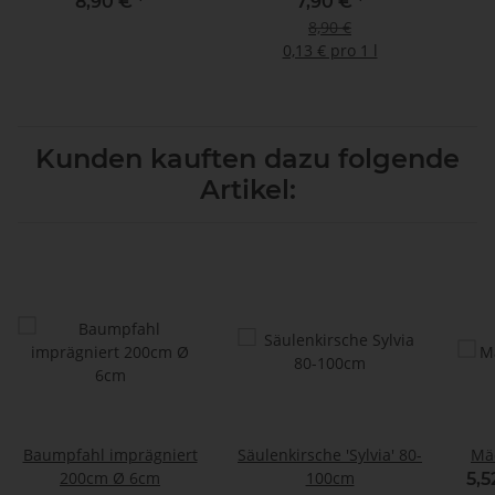
8,90 €
*
7,90 €
*
8,90 €
0,13 € pro 1 l
Kunden kauften dazu folgende
Artikel:
Baumpfahl imprägniert
Säulenkirsche 'Sylvia' 80-
Mä
200cm Ø 6cm
100cm
5,5