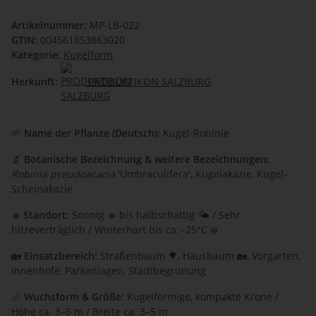
Artikelnummer:
MP-LB-022
GTIN:
004561853863020
Kategorie:
Kugelform
Herkunft:
PRODUKTIKON SALZBURG
🌱
Name der Pflanze (Deutsch):
Kugel-Robinie
🔬
Botanische Bezeichnung & weitere Bezeichnungen:
Robinia pseudoacacia
'Umbraculifera', Kugelakazie, Kugel-
Scheinakazie
☀️
Standort:
Sonnig ☀️ bis halbschattig 🌤️ / Sehr
hitzeverträglich / Winterhart bis ca. -25°C ❄️
🏡
Einsatzbereich:
Straßenbaum 🌳, Hausbaum 🏡, Vorgarten,
Innenhöfe, Parkanlagen, Stadtbegrünung
📏
Wuchsform & Größe:
Kugelförmige, kompakte Krone /
Höhe ca. 3–6 m / Breite ca. 3–5 m