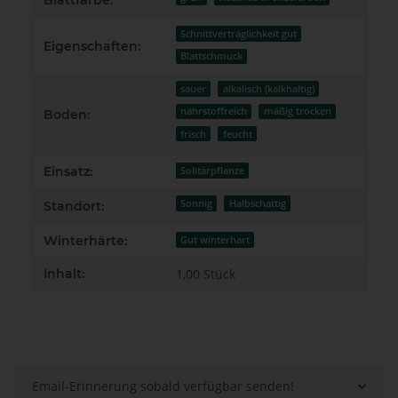
Blattfarbe:
Schnittverträglichkeit gut
Eigenschaften:
Blattschmuck
sauer
alkalisch (kalkhaltig)
nährstoffreich
mäßig trocken
Boden:
frisch
feucht
Einsatz:
Solitärpflanze
Sonnig
Halbschattig
Standort:
Winterhärte:
Gut winterhart
Inhalt:
1,00 Stück
Email-Erinnerung sobald verfügbar senden!