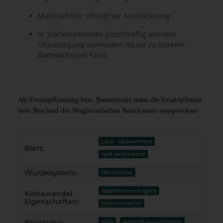
Mulchschicht schützt vor Austrocknung
In Trockenperioden gleichmäßig wässern
Überdüngung vermeiden, da sie zu starkem
Blattwachstum führt.
Als Ersatzpflanzung bzw. Baumersatz muss die Ersatzpflanze
dem Bescheid des Magistratischen Bezirksamts entsprechen!
Produkteigenschaft
Wert
Laub - laubwerfend
Blatt:
Spät austreibend
Wurzelsystem:
Herzwurzler
Stadtklimaverträglich
Klimawandel
Eigenschaften:
Hitzeverträglich
grün
Austrieb bronzefarben