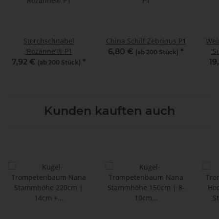
Storchschnabel
China Schilf Zebrinus P1
Wei
'Rozanne'® P1
'S
6,80 €
*
(ab 200 Stück)
7,92 €
*
19
(ab 200 Stück)
Kunden kauften auch