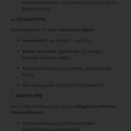
verbessert werden. Eine Mulchschicht erhält die
Bodenfeuchte.
✂️ Rückschnitt
Der Kugelbaum ist
sehr schnittverträglich
:
Formschnitt:
bei Bedarf 1× jährlich
Bester Zeitpunkt:
Spätwinter bis zeitiges
Frühjahr (Februar–März)
Rückschnitt fördert eine dichte, gleichmäßige
Krone
Kein zwingender Rückschnitt erforderlich
💧 Nährstoffe
Der Trompetenbaum hat einen
mäßigen bis erhöhten
Nährstoffbedarf
:
Frühjahrsdüngung mit Kompost oder
organischem Langzeitdünger