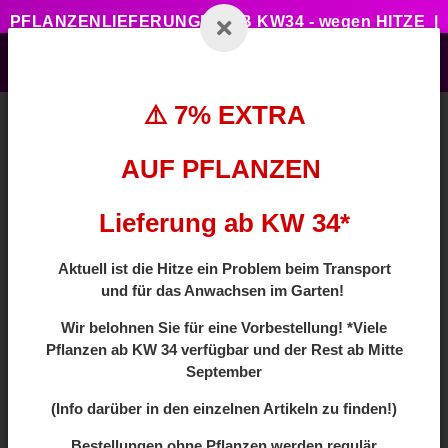
PFLANZENLIEFERUNGEN AB KW34 - wegen HITZE |
7% ZUSATZTRABATT BEI VORBESTELLUNG MIT
CODE: HOTSUMMER
⚠️ 7% EXTRA
AUF PFLANZEN
Zurück zur Liste
Laubbäume
Lieferung ab KW 34*
Aktuell ist die Hitze ein Problem beim Transport
und für das Anwachsen im Garten!
Wir
belohnen Sie für eine Vorbestellung! *Viele
Pflanzen ab
KW 34 verfügbar und der Rest ab Mitte
September
(Info darüber in den einzelnen Artikeln zu finden!)
Bestellungen ohne Pflanzen werden regulär