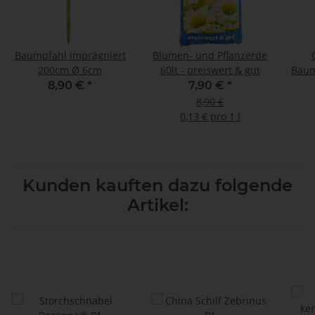
Baumpfahl imprägniert
Blumen- und Pflanzerde
200cm Ø 6cm
60lt - preiswert & gut
Baum
8,90 €
*
7,90 €
*
8,90 €
0,13 € pro 1 l
Kunden kauften dazu folgende
Artikel: