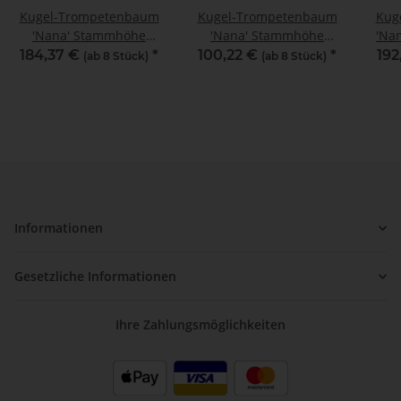
Kugel-Trompetenbaum
Kugel-Trompetenbaum
Kug
'Nana' Stammhöhe
'Nana' Stammhöhe
'Na
220cm | 14cm +
150cm | 8-10cm
10c
184,37 €
*
100,22 €
*
192
(ab 8 Stück)
(ab 8 Stück)
Stammumfang im Co
Stammumfang im Co
Informationen
Gesetzliche Informationen
Ihre Zahlungsmöglichkeiten