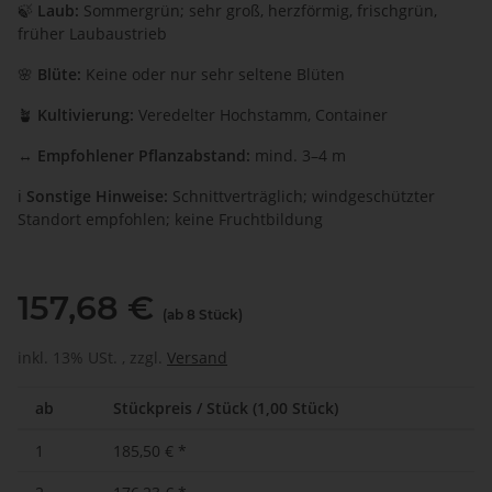
🍃
Laub:
Sommergrün; sehr groß, herzförmig, frischgrün,
früher Laubaustrieb
🌸
Blüte:
Keine oder nur sehr seltene Blüten
🪴
Kultivierung:
Veredelter Hochstamm, Container
↔️
Empfohlener Pflanzabstand:
mind. 3–4 m
ℹ️
Sonstige Hinweise:
Schnittverträglich; windgeschützter
Standort empfohlen; keine Fruchtbildung
157,68 €
(ab 8 Stück)
inkl. 13% USt. , zzgl.
Versand
ab
Stückpreis / Stück (1,00 Stück)
1
185,50 €
*