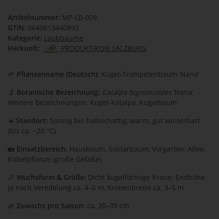
Artikelnummer:
MP-LB-009
GTIN:
0640813440893
Kategorie:
Laubbäume
Herkunft:
PRODUKTIKON SALZBURG
🌱
Pflanzenname (Deutsch):
Kugel-Trompetenbaum ‘Nana’
🔬
Botanische Bezeichnung:
Catalpa bignonioides
‘Nana’
Weitere Bezeichnungen: Kugel-Katalpa, Kugelbaum
☀️
Standort:
Sonnig bis halbschattig, warm; gut winterhart
(bis ca. −20 °C)
🏡
Einsatzbereich:
Hausbaum, Solitärbaum, Vorgarten, Allee,
Kübelpflanze (große Gefäße)
📏
Wuchsform & Größe:
Dicht kugelförmige Krone; Endhöhe
je nach Veredelung ca. 4–6 m, Kronenbreite ca. 3–5 m
🌿
Zuwachs pro Saison:
ca. 20–30 cm