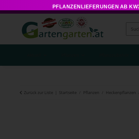
PFLANZENLIEFERUNGEN AB KW34
Aktuell
Pflanzen
Pflanzzubehör
Zurück zur Liste
Startseite
Pflanzen
Heckenpflanzen