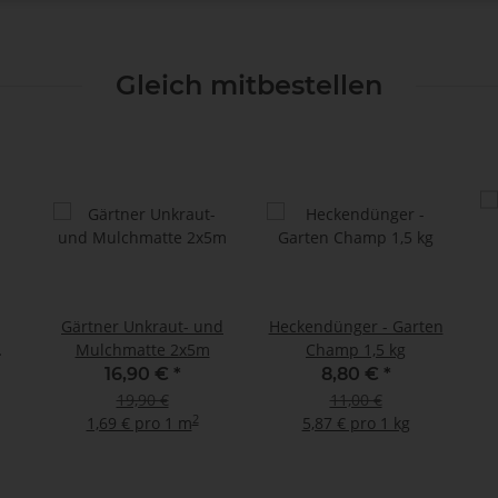
Gleich mitbestellen
Gärtner Unkraut- und
Heckendünger - Garten
Mulchmatte 2x5m
Champ 1,5 kg
16,90 €
*
8,80 €
*
19,90 €
11,00 €
2
1,69 € pro 1 m
5,87 € pro 1 kg