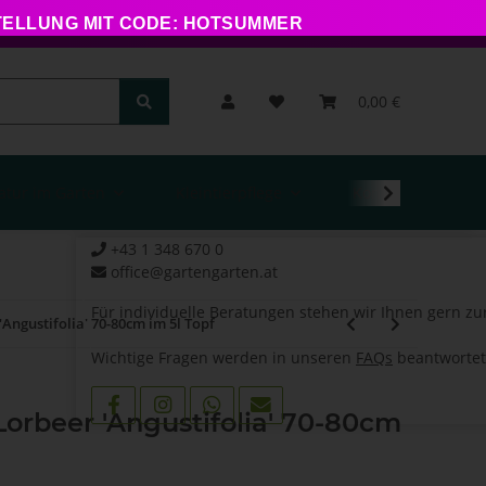
STELLUNG MIT CODE: HOTSUMMER
0,00 €
atur im Garten
Kleintierpflege
Kontakt
+43 1 348 670 0
office@gartengarten.at
Für individuelle Beratungen stehen wir Ihnen gern zu
'Angustifolia' 70-80cm im 5l Topf
Wichtige Fragen werden in unseren
FAQs
beantwortet
Lorbeer 'Angustifolia' 70-80cm