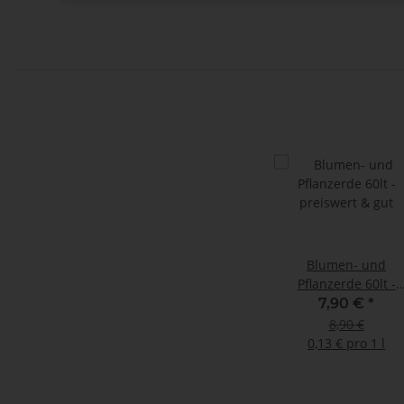
Blumen- und
Pflanzerde 60lt -
preiswert & gut
7,90 €
*
8,90 €
0,13 € pro 1 l