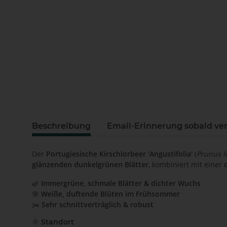
Beschreibung
Email-Erinnerung sobald ve
Der
Portugiesische Kirschlorbeer 'Angustifolia'
(
Prunus l
glänzenden dunkelgrünen Blätter
, kombiniert mit einer
🌿
Immergrüne, schmale Blätter & dichter Wuchs
🌸
Weiße, duftende Blüten im Frühsommer
✂️
Sehr schnittverträglich & robust
🌞
Standort