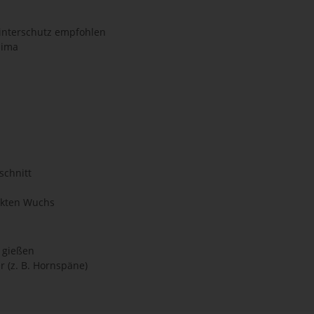
Winterschutz empfohlen
lima
schnitt
akten Wuchs
 gießen
 (z. B. Hornspäne)