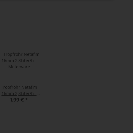
Tropfrohr Netafim
16mm 2,3Liter/h -
Meterware
1,99 €
*