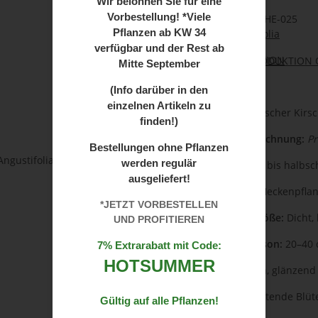
Wir
belohnen Sie für eine
Vorbestellung! *Viele
Artikelnummer:
ST-HE-025
Pflanzen ab
KW 34
Kategorie:
Angustifolia
verfügbar und der Rest ab
Herkunft:
PRODUKTION 
Mitte September
(Info darüber in den
einzelnen Artikeln zu
🌱 Name:
Portugiesischer Kirsc
finden!)
🔬 Botanische Bezeichnung:
Pr
Bestellungen ohne Pflanzen
werden regulär
☀️ Standort:
Sonnig bis halbsch
ausgeliefert!
🏡 Einsatzbereich:
Heckenpflanz
*JETZT VORBESTELLEN
📏 Wuchsform & Größe:
Dicht, 
UND PROFITIEREN
🌿 Zuwachs pro Saison:
20–40 c
7% Extrarabatt mit Code:
HOTSUMMER
🍃 Laub:
Immergrün, glänzend d
🌸 Blüte:
Weiße, duftende Blüte
Gültig auf alle Pflanzen!