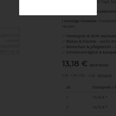
🪴 Kultivierung:
im 5l Topf, fü
↔️ Empfohlener Pflanzabstand
ℹ️ Sonstige Hinweise:
Trockenhei
Hecken
✅
Immergrün & dicht wachse
✅
Blüten & Früchte
– weiße Ri
✅
Winterhart & pflegeleicht
– 
✅
Schnittverträglich & kompa
13,18 €
(ab 8 Stück)
inkl. 13% USt. , zzgl.
Versand
ab
Stückpreis / 
1
15,50 €
*
2
14,73 €
*