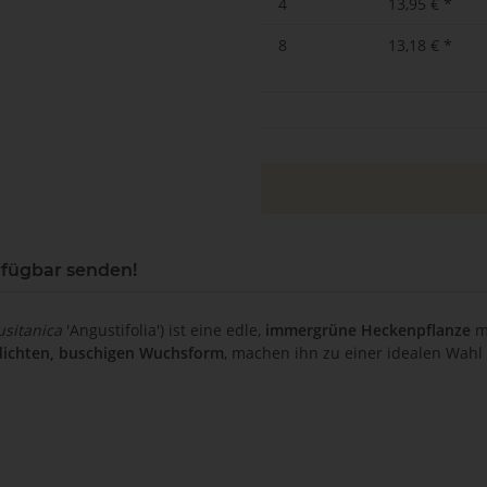
4
13,95 €
*
8
13,18 €
*
rfügbar senden!
usitanica
'Angustifolia') ist eine edle,
immergrüne Heckenpflanze
mi
dichten, buschigen Wuchsform
, machen ihn zu einer idealen Wahl