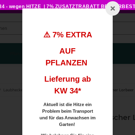
 - wegen HITZE | 7% ZUSATZTRABATT BEI VORBE
⚠️ 7% EXTRA
AUF
Pflanzengesundheit
Haus, Garten, Balkon
N
PFLANZEN
Lieferung ab
KW 34*
Laubhecken
Kirschlorbeer
Angustifolia
Portugiesischer Lorbeer 
Aktuell ist die Hitze ein
Problem beim Transport
Portugiesischer 
und für das Anwachsen im
im 5l Topf
Garten!