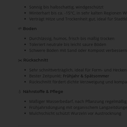
Sonnig bis halbschattig, windgeschützt
Winterhart bis ca. -15°C, in sehr kalten Regionen 
Verträgt Hitze und Trockenheit gut, ideal für Stadtk
🌱
Boden
Durchlässig, humos, frisch bis mäßig trocken
Toleriert neutrale bis leicht saure Böden
Schwere Böden mit Sand oder Kompost verbessern
✂️
Rückschnitt
Sehr schnittverträglich, ideal für Form- und Hecken
Bester Zeitpunkt:
Frühjahr & Spätsommer
Rückschnitt fördert dichte Verzweigung und komp
💧
Nährstoffe & Pflege
Mäßiger Wasserbedarf, nach Pflanzung regelmäßig
Frühjahrsdüngung mit organischem Langzeitdünger
Mulchschicht schützt Wurzeln vor Austrocknung