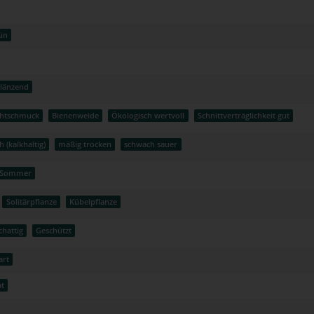
ün
länzend
chtschmuck
Bienenweide
Ökologisch wertvoll
Schnittverträglichkeit gut
h (kalkhaltig)
mäßig trocken
schwach sauer
Sommer
Solitärpflanze
Kübelpflanze
chattig
Geschützt
art
at