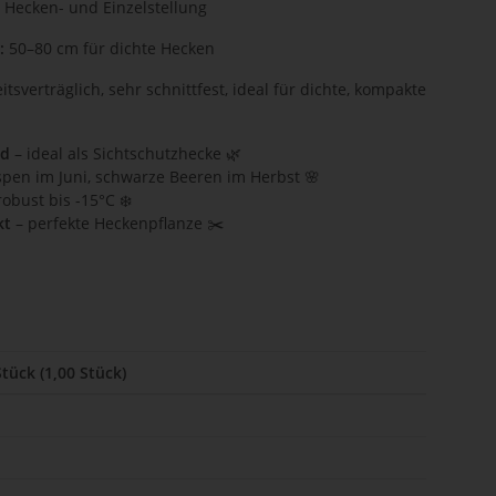
r Hecken- und Einzelstellung
:
50–80 cm für dichte Hecken
tsverträglich, sehr schnittfest, ideal für dichte, kompakte
nd
– ideal als Sichtschutzhecke 🌿
spen im Juni, schwarze Beeren im Herbst 🌸
robust bis -15°C ❄️
kt
– perfekte Heckenpflanze ✂️
Stück (1,00 Stück)