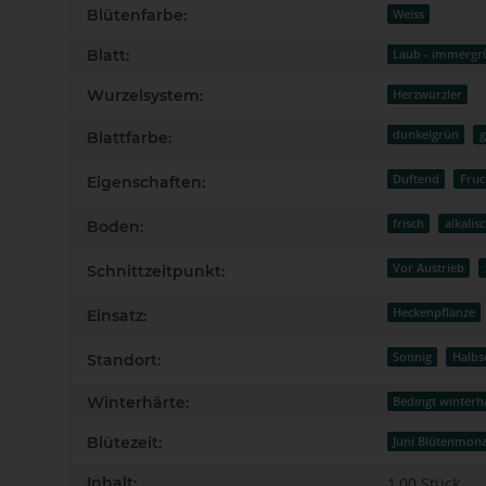
Produkteigenschaft
Wert
Blütenfarbe:
Weiss
Blatt:
Laub - immergr
Wurzelsystem:
Herzwurzler
dunkelgrün
g
Blattfarbe:
Duftend
Fru
Eigenschaften:
frisch
alkalisc
Boden:
Vor Austrieb
Schnittzeitpunkt:
Heckenpflanze
Einsatz:
Sonnig
Halbs
Standort:
Winterhärte:
Bedingt winterh
Blütezeit:
Juni Blütenmon
Inhalt:
1,00 Stück