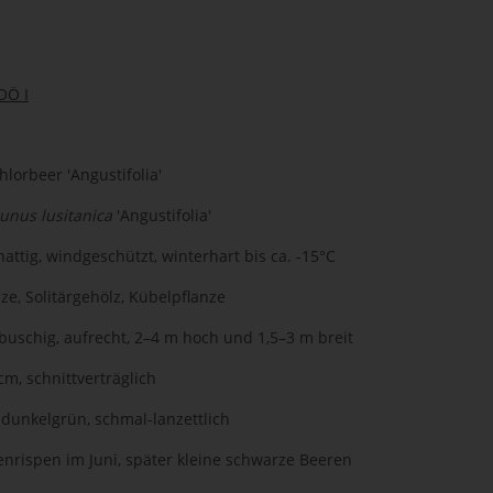
OÖ I
hlorbeer 'Angustifolia'
unus lusitanica
'Angustifolia'
attig, windgeschützt, winterhart bis ca. -15°C
e, Solitärgehölz, Kübelpflanze
buschig, aufrecht, 2–4 m hoch und 1,5–3 m breit
m, schnittverträglich
unkelgrün, schmal-lanzettlich
nrispen im Juni, später kleine schwarze Beeren