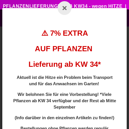
PFLANZENLIEFERUNGEN AB KW34 - wegen HITZE |
7% ZUSATZTRABATT BEI VORBESTELLUNG MIT
CODE: HOTSUMMER
⚠️ 7% EXTRA
AUF PFLANZEN
Zurück zur Liste
Laubbäume
Lieferung ab KW 34*
Aktuell ist die Hitze ein Problem beim Transport
und für das Anwachsen im Garten!
Wir
belohnen Sie für eine Vorbestellung! *Viele
Pflanzen ab
KW 34 verfügbar und der Rest ab Mitte
September
(Info darüber in den einzelnen Artikeln zu finden!)
Bestellungen ohne Pflanzen werden regulär