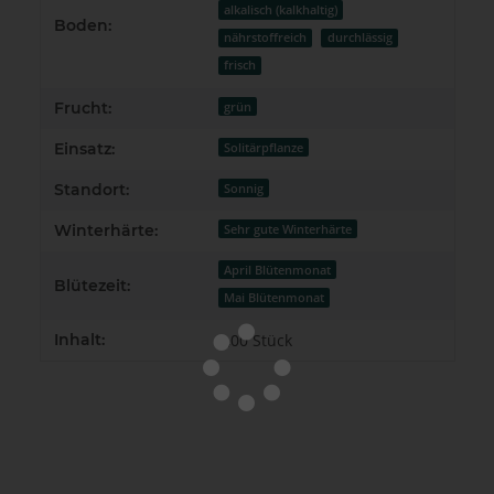
alkalisch (kalkhaltig)
Boden:
nährstoffreich
durchlässig
frisch
Frucht:
grün
Einsatz:
Solitärpflanze
Standort:
Sonnig
Winterhärte:
Sehr gute Winterhärte
April Blütenmonat
Blütezeit:
Mai Blütenmonat
Inhalt:
1,00 Stück