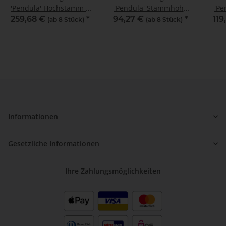
'Pendula' Hochstamm |
'Pendula' Stammhöhe
'Pe
8-10cm Stammumfang
150cm im Co
259,68 €
*
94,27 €
*
119
(ab 8 Stück)
(ab 8 Stück)
St
Informationen
Gesetzliche Informationen
Ihre Zahlungsmöglichkeiten