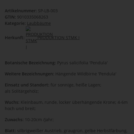
Artikelnummer:
SP-LB-003
GTIN:
9010335068263
Kategorie:
Laubbäume
Herkunft:
PRODUKTION STMK I
Botanische Bezeichnung:
Pyrus salicifolia 'Pendula'
Weitere Bezeichnungen:
Hängende Wildbirne 'Pendula'
Einsatz und Standort:
für sonnige, heiße Lagen;
als Solitärgehölz;
Wuchs:
Kleinbaum, runde, locker überhängende Krone; 4-6m
hoch und breit;
Zuwachs:
10-20cm /Jahr;
Blatt:
silbrigweißer Austrieb, graugrün, gelbe Herbstfärbung,