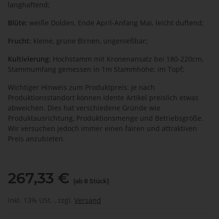
langhaftend;
Blüte:
weiße Dolden, Ende April-Anfang Mai, leicht duftend;
Frucht:
kleine, grüne Birnen, ungenießbar;
Kultivierung
: Hochstamm mit Kronenansatz bei 180-220cm,
Stammumfang gemessen in 1m Stammhöhe; im Topf;
Wichtiger Hinweis zum Produktpreis: Je nach
Produktionsstandort können idente Artikel preislich etwas
abweichen. Dies hat verschiedene Gründe wie
Produktausrichtung, Produktionsmenge und Betriebsgröße.
Wir versuchen jedoch immer einen fairen und attraktiven
Preis anzubieten.
267,33 €
(ab 8 Stück)
inkl. 13% USt. , zzgl.
Versand