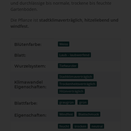
und durchlässige bis normale, trockene bis feuchte
Gartenböden.
Die Pflanze ist
stadtklimaverträglich, hitzeliebend und
windfest.
Produkteigenschaft
Wert
Blütenfarbe:
Weiss
Blatt:
Laub - laubwerfend
Wurzelsystem:
Tiefwurzler
Stadtklimaverträglich
Klimawandel
Trockenheitsverträglich
Eigenschaften:
Hitzeverträglich
graugrün
grün
Blattfarbe:
Windfest
Blattschmuck
Eigenschaften:
feucht
trocken
neutral