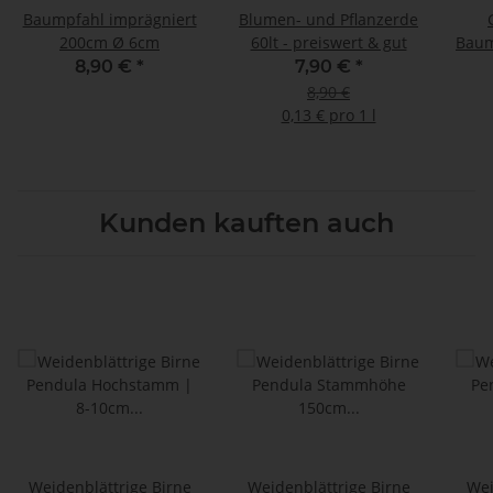
Baumpfahl imprägniert
Blumen- und Pflanzerde
200cm Ø 6cm
60lt - preiswert & gut
Baum
8,90 €
*
7,90 €
*
8,90 €
0,13 € pro 1 l
Kunden kauften auch
Weidenblättrige Birne
Weidenblättrige Birne
Wei